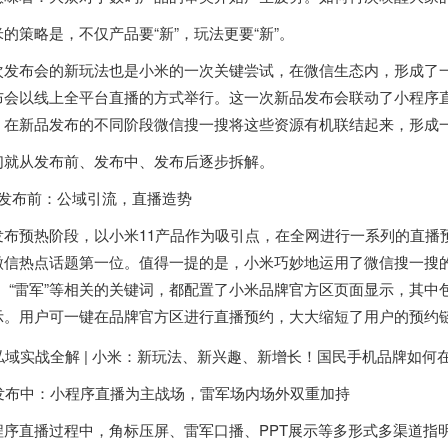
米的策略是，不仅产品要“新”，玩法更要“新”。
次发布会的新玩法也是小米的一次关键尝试，在微信生态内，形成了一
布会以线上全平台直播的方式举行。这一次新品发布会联动了小程序
。在新品发布的不同阶段微信搜一搜将这些资源有机联结起来，形成
们就从发布前、发布中、发布后逐步拆解。
、发布前：公域引流，直播造势
发布预热阶段，以小米11产品作为吸引点，在全网进行一系列的直播预
微信热点话题第一位。值得一提的是，小米巧妙地运用了微信搜一搜的
”、“雷军”等相关的关键词，都配置了小米品牌官方区页面显示，其
示。用户可一键在品牌官方区进行直播预约，大大缩短了用户的预约
. 发布中：小程序直播为主战场，雷军场内场外双重加持
程序直播过程中，角标压屏、雷军口播、PPT展示等多形式多渠道指