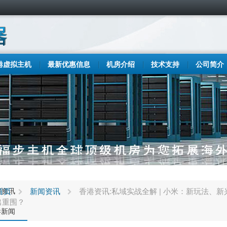
港虚拟主机
最新优惠信息
机房介绍
技术支持
公司简介
闻资讯
首页
新闻资讯
香港资讯:私域实战全解 | 小米：新玩法
出重围？
港新闻