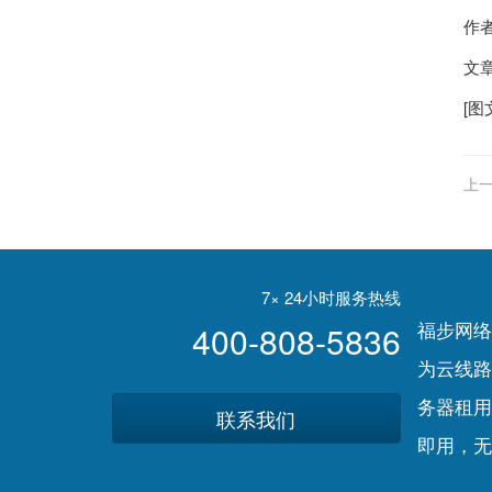
作
文章
[图
上一
7× 24小时服务热线
福步网络
400-808-5836
为云线路
务器租用
联系我们
即用，无