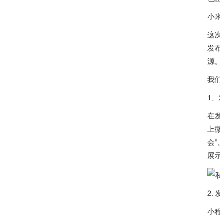
小
这
发
源
我
1
在
上
会
展
2
小