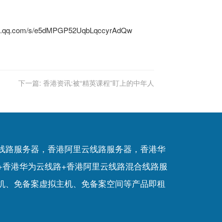
q.com/s/e5dMPGP52UqbLqccyrAdQw
下一篇:
香港资讯:被“精英课程”盯上的中年人
P线路服务器，香港阿里云线路服务器，香港华
+香港华为云线路+香港阿里云线路混合线路服
机
、
免备案虚拟主机
、
免备案空间
等产品即租