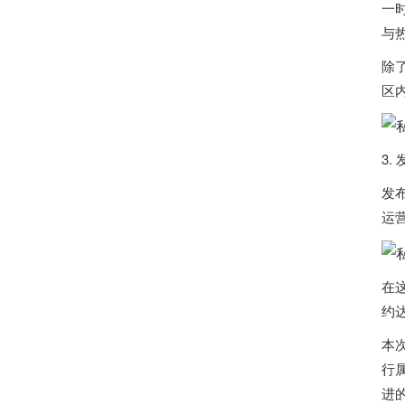
一
与
除
区
3
发
运
在
约
本
行
进