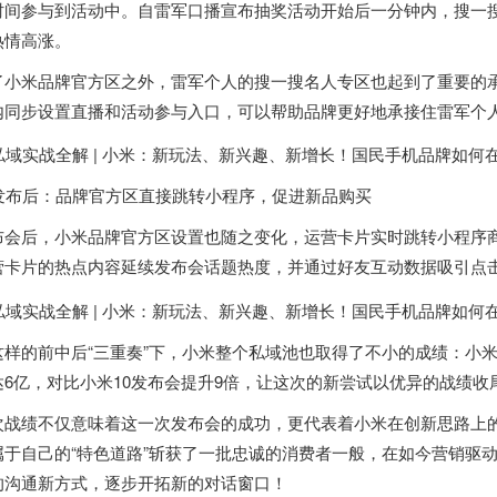
时间参与到活动中。自雷军口播宣布抽奖活动开始后一分钟内，搜一搜
热情高涨。
了小米品牌官方区之外，雷军个人的搜一搜名人专区也起到了重要的
内同步设置直播和活动参与入口，可以帮助品牌更好地承接住雷军个
. 发布后：品牌官方区直接跳转小程序，促进新品购买
布会后，小米品牌官方区设置也随之变化，运营卡片实时跳转小程序
营卡片的热点内容延续发布会话题热度，并通过好友互动数据吸引点
这样的前中后“三重奏”下，小米整个私域池也取得了不小的成绩：小
达6亿，对比小米10发布会提升9倍，让这次的新尝试以优异的战绩收
次战绩不仅意味着这一次发布会的成功，更代表着小米在创新思路上
属于自己的“特色道路”斩获了一批忠诚的消费者一般，在如今营销驱
的沟通新方式，逐步开拓新的对话窗口！