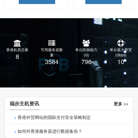
香港机房总量
可用服务器数
单台防御能力
单台最大带宽
8
量
(G)
(Gbps)
3596
799
10
福步主机资讯
更多 >>
香港外贸网站的国际支付安全策略制定
如何对香港服务器进行数据备份？