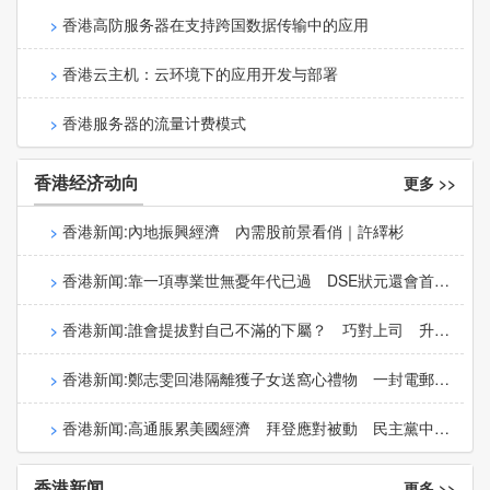
香港高防服务器在支持跨国数据传输中的应用
香港云主机：云环境下的应用开发与部署
香港服务器的流量计费模式
香港经济动向
更多 >>
香港新闻:內地振興經濟 內需股前景看俏｜許繹彬
香港新闻:靠一項專業世無憂年代已過 DSE狀元還會首選
讀醫？｜June Leung
香港新闻:誰會提拔對自己不滿的下屬？ 巧對上司 升職
加薪有你份｜知薇
香港新闻:鄭志雯回港隔離獲子女送窩心禮物 一封電郵證
酒店不冷漠｜珍姬蜜
香港新闻:高通脹累美國經濟 拜登應對被動 民主黨中期
選舉堪憂｜林子傑
香港新闻
更多 >>