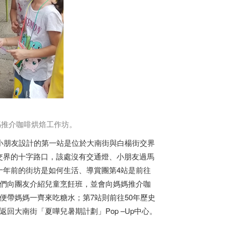
推介咖啡烘焙工作坊。
小朋友設計的第一站是位於大南街與白楊街交界
交界的十字路口，該處沒有交通燈、小朋友過馬
十年前的街坊是如何生活、導賞團第4站是前往
遊們向團友介紹兒童烹飪班，並會向媽媽推介咖
便帶媽媽一齊來吃糖水；第7站則前往50年歷史
回大南街「夏嘩兒暑期計劃」Pop –Up中心。