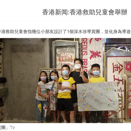
香港新闻:香港救助兒童會舉辦
香港
救助兒童會指幾位小朋友設計了1個深水埗導賞團，並化身為導
團」”/>