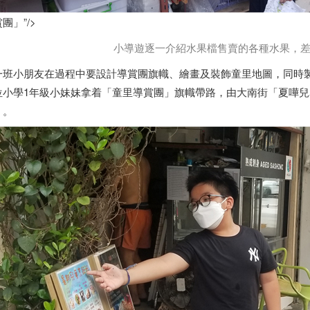
團」”/>
小導遊逐一介紹水果檔售賣的各種水果，
班小朋友在過程中要設計導賞團旗幟、繪畫及裝飾童里地圖，同時
位小學1年級小妹妹拿着「童里導賞團」旗幟帶路，由大南街「夏嘩兒暑
」。