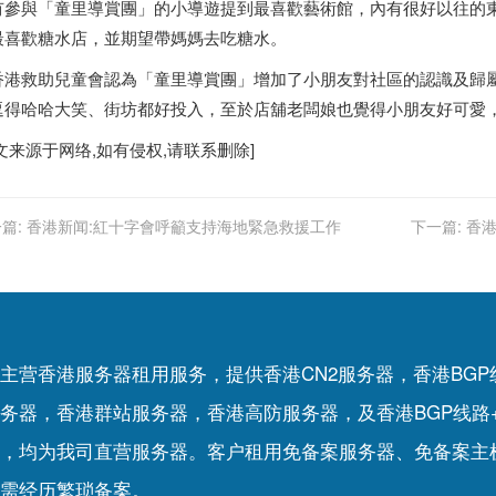
參與「童里導賞團」的小導遊提到最喜歡藝術館，內有很好以往的
最喜歡糖水店，並期望帶媽媽去吃糖水。
香港
救助兒童會認為「童里導賞團」增加了小朋友對社區的認識及歸
逗得哈哈大笑、街坊都好投入，至於店舖老闆娘也覺得小朋友好可愛
文来源于网络,如有侵权,请联系删除]
篇:
香港新闻:紅十字會呼籲支持海地緊急救援工作
下一篇:
香港
主营香港服务器租用服务，提供香港CN2服务器，香港BG
务器，香港群站服务器，香港高防服务器，及香港BGP线路
，均为我司直营服务器。客户租用
免备案服务器
、
免备案主
需经历繁琐备案。