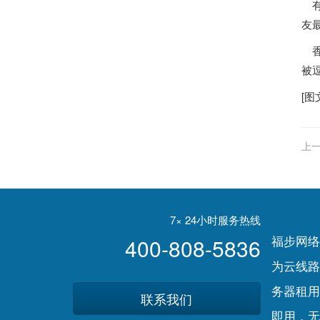
有
友
被
[图
上一
7× 24小时服务热线
福步网络
400-808-5836
为云线路
务器租用
联系我们
即用，无