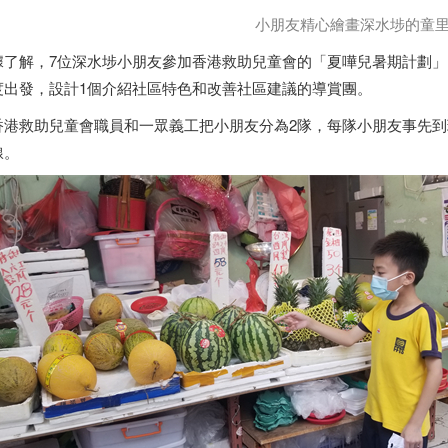
小朋友精心繪畫深水埗的童
了解，7位深水埗小朋友參加
香港
救助兒童會的「夏嘩兒暑期計劃」
度出發，設計1個介紹社區特色和改善社區建議的導賞團。
香港
救助兒童會職員和一眾義工把小朋友分為2隊，每隊小朋友事先
線。