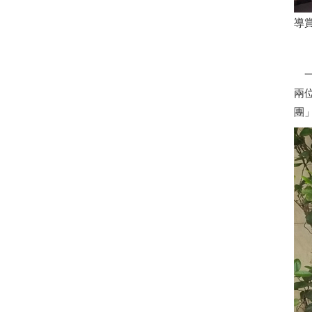
導賞
一
兩
團