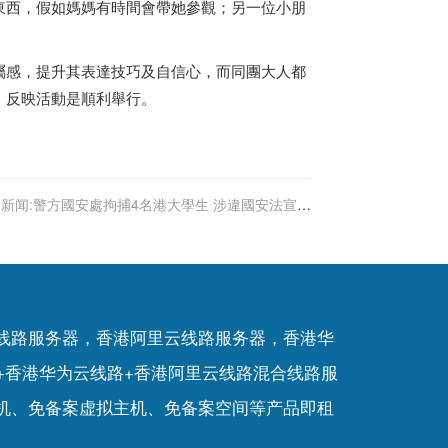
東西，假如媽媽有時間會帶她參觀；另一位小朋
屬感，提升其表達技巧及自信心，而同團大人都
，反映活動是順利舉行。
新闻:警方國安處拘捕4名港大學生 涉違國安法宣揚
恐怖主義
P线路服务器，香港阿里云线路服务器，香港华
+香港华为云线路+香港阿里云线路混合线路服
机
、
免备案虚拟主机
、
免备案空间
等产品即租