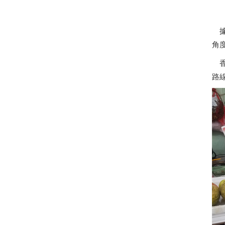
據
角
路