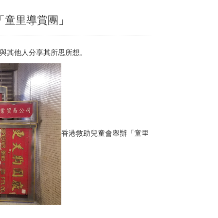
「童里導賞團」
遊與其他人分享其所思所想。
香港救助兒童會舉辦「童里