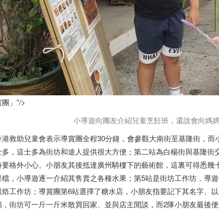
團」”/>
小導遊向團友介紹兒童烹飪班，還說會向媽媽
香港
救助兒童會表示導賞團全程30分鐘，會參觀大南街至基隆街，而
士多，這士多為街坊和途人提供很大方便；第二站為白楊街與基隆街
時要格外小心。小朋友其後抵達廣州騎樓下的藝術館，這裏可得悉幾
果檔，小導遊逐一介紹其售賣之各種水果；第5站是街坊工作坊，導
烘焙工作坊；導賞團第6站選擇了糖水店，小朋友指要記下其名字、以
舖，街坊可一斤一斤米散買回家、並與店主閒談，而2隊小朋友最後便返