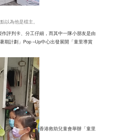
差點以為他是檔主。
製作評判卡、分工仔細，而其中一隊小朋友是由
期計劃」Pop –Up中心出發展開「童里導賞
香港救助兒童會舉辦「童里