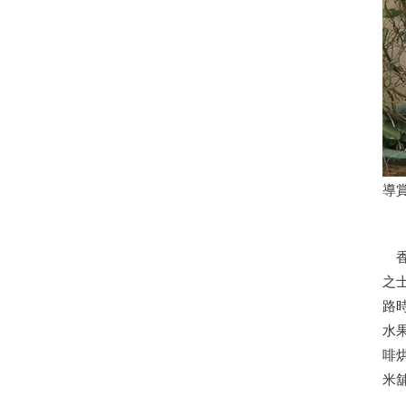
導賞
之
路
水
啡
米