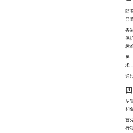
随
显
香
保护
标
另
求
通
四
尽
和
首
行