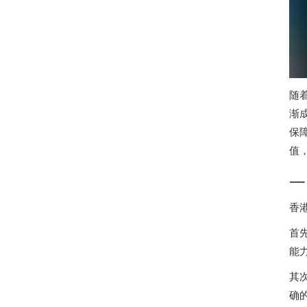
随
渐
保
值
一
香
首
能
其
确