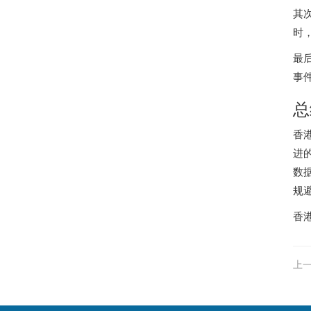
其
时
最
事
总
香
进
数
规
香
上一