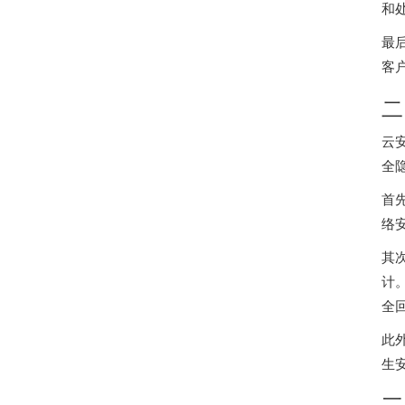
和
最
客
二
云
全
首
络
其
计
全
此
生
三