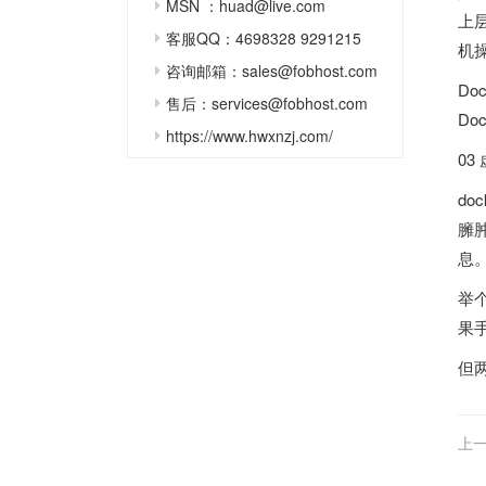
MSN ：huad@live.com
上
客服QQ：4698328 9291215
机
咨询邮箱：sales@fobhost.com
Do
售后：services@fobhost.com
D
https://www.hwxnzj.com/
03
d
臃
息
举
果
但
上一