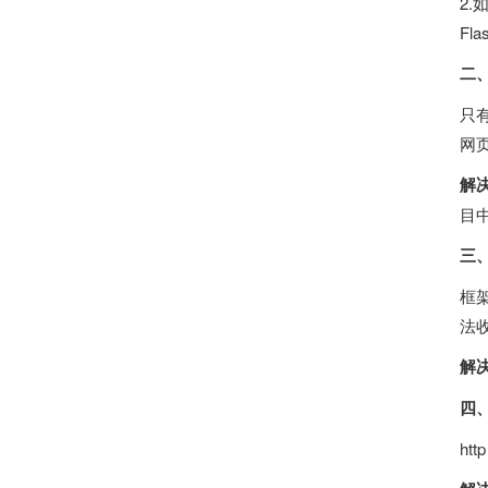
2.
Fla
二
只有
网
解
目
三
框
法
解
四
htt