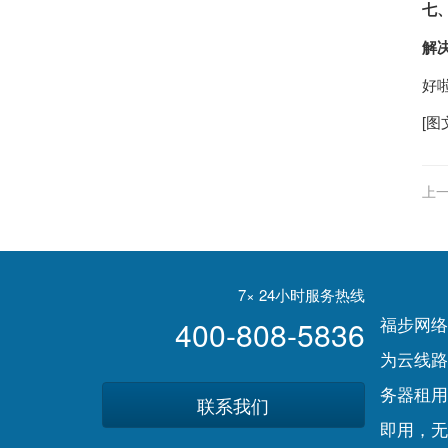
七、
解
好
[图
上一
7× 24小时服务热线
福步网络
400-808-5836
为云线路
务器租用
联系我们
即用，无