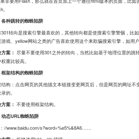
如果非要用Flash，那么就在首页加上一个通往html版本的页面，比
sh。
、各种跳转的蜘蛛陷阱
301转向是搜索引擎最喜欢的，其他转向都是使搜索引擎警惕，比如302跳转
页游戏、yellow网站之类的广告喜欢使用这个来欺骗搜索引擎，如
决方案：
尽量不要使用301之外的转向，当然比如基于地理位置的跳
中权重比较高。
、框架结构的蜘蛛陷阱
架结构：点击网页的其他描文本链接变更网页后，但是网页的网址不
收录的。
决方案：
不要使用框架结构。
、动态URL蜘蛛陷阱
p：//www.baidu.com/s?word=%e5%&8A6……