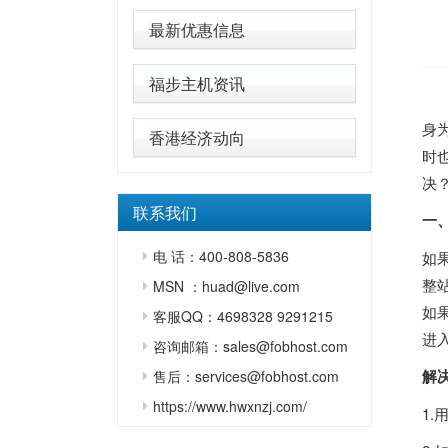
最新优惠信息
福步主机资讯
身
香港经济动向
时
决
联系我们
一、
电 话：400-808-5836
如
整
MSN ：huad@live.com
如
客服QQ：4698328 9291215
进入
咨询邮箱：sales@fobhost.com
解
售后：services@fobhost.com
https://www.hwxnzj.com/
1.