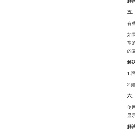
解
五、
有些
如
常
的
解
1.
2.
六、
使
显
解