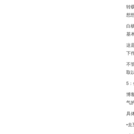
转
想
白
基
这
下
不
取
5
博
气
具
•