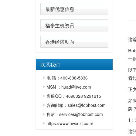
最新优惠信息
福步主机资讯
这
香港经济动向
R
一
联系我们
以
电 话：400-808-5836
看
MSN ：huad@live.com
正
客服QQ：4698328 9291215
如
咨询邮箱：sales@fobhost.com
牌
售后：services@fobhost.com
1
https://www.hwxnzj.com/
这