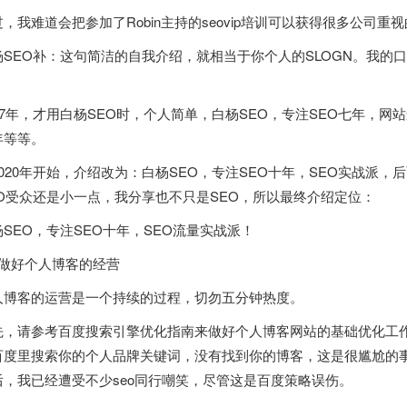
过，我难道会把参加了Robin主持的seovip培训可以获得很多公司重
杨SEO补：这句简洁的自我介绍，就相当于你个人的SLOGN。我的
：
017年，才用白杨SEO时，个人简单，白杨SEO，专注SEO七年，网
年等等。
2020年开始，介绍改为：白杨SEO，专注SEO十年，SEO实战派
EO受众还是小一点，我分享也不只是SEO，所以最终介绍定位：
杨SEO，专注SEO十年，SEO流量实战派！
：做好个人博客的经营
人博客的运营是一个持续的过程，切勿五分钟热度。
先，请参考百度搜索引擎优化指南来做好个人博客网站的基础优化工
度里搜索你的个人品牌关键词，没有找到你的博客，这是很尴尬的事情。就像上次 
后，我已经遭受不少seo同行嘲笑，尽管这是百度策略误伤。