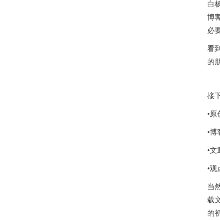
白杨
博
必
看
的
接
•
•
•
•
当
载
的