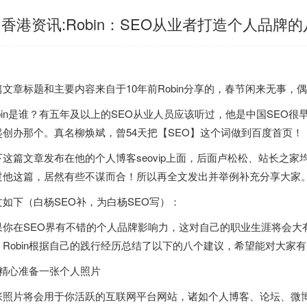
香港资讯:Robin：SEO从业者打造个人品牌
篇文章标题和主要内容来自于10年前Robin分享的，春节闲来无事
obin是谁？有五年及以上的SEO从业人员应该听过，他是中国SEO
起创办那个。真名柳焕斌，曾54天把【SEO】这个词做到百度首页！
下这篇文章发布在他的个人博客seovip上面，后面卢松松、站长之家
过他这篇，居然有些不谋而合！所以再全文发出并举例补充分享大家
文如下（白杨SEO补，为白杨SEO写）：
果你在SEO界有不错的个人品牌影响力，这对自己的职业生涯将会大
？Robin根据自己的践行经历总结了以下的八个建议，希望能对大家
：精心准备一张个人照片
张照片将会用于你活跃的互联网平台网站，诸如个人博客、论坛、微博