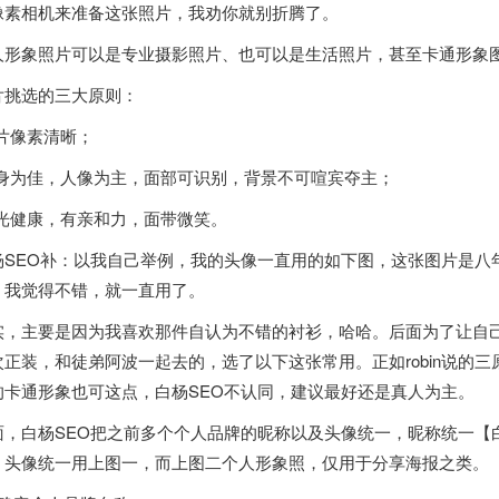
像素相机来准备这张照片，我劝你就别折腾了。
人形象照片可以是专业摄影照片、也可以是生活照片，甚至卡通形象
片挑选的三大原则：
照片像素清晰；
半身为佳，人像为主，面部可识别，背景不可喧宾夺主；
阳光健康，有亲和力，面带微笑。
杨SEO补：以我自己举例，我的头像一直用的如下图，这张图片是八
，我觉得不错，就一直用了。
实，主要是因为我喜欢那件自认为不错的衬衫，哈哈。后面为了让自
次正装，和徒弟阿波一起去的，选了以下这张常用。正如robin说的
的卡通形象也可这点，白杨SEO不认同，建议最好还是真人为主。
面，白杨SEO把之前多个个人品牌的昵称以及头像统一，昵称统一【白
。头像统一用上图一，而上图二个人形象照，仅用于分享海报之类。