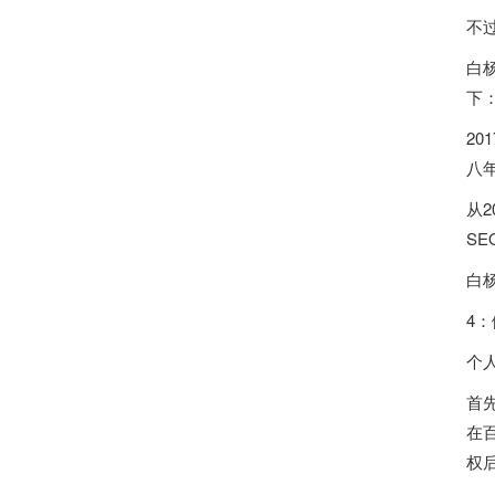
不
白
下
2
八
从
S
白
4
个
首
在百
权