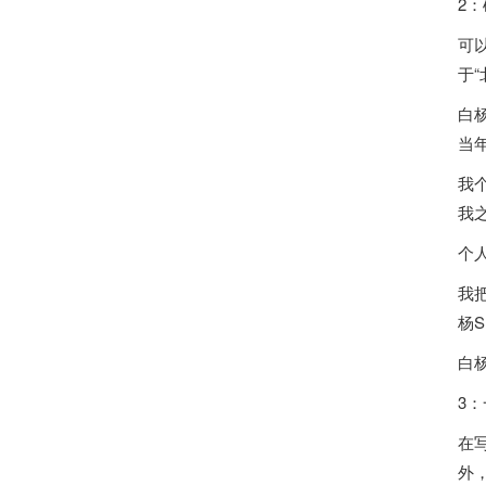
2
可
于“
白
当
我
我
个
我
杨
白
3
在
外