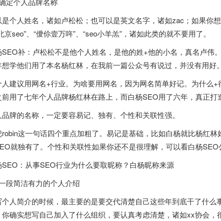
：确定个人品牌名称
以是个人姓名，诸如卢松松；也可以是英文名字，诸如zac；如果你
北京seo”、“僾伱壹万哖”、“seo小羊羔”，诸如此类的就不要用了。
杨SEO补：卢松松不是他个人姓名，是他的姓+他的小名，真名卢伟
年想学他们用了本名杨红林，在我前一篇公众号有说过，并没有用好
个人建议用网名+行业。为啥要用网名，因为网名简单好记。为什么+
之前用了七年个人品牌杨红林在路上，而白杨SEO用了六年，真正打
人品牌的名称，一定要容易记、独有、个性和关联性强。
把robin这一句话四个重点加粗了。易记是基础，比如白杨就比杨红
SEO就独有了。个性和关联性如果你还不是很理解，可以看白杨SE
杨SEO：从事SEO行业为什么要取昵称？白杨昵称来源
：一段简洁有力的个人介绍
写个人简介的时候，最主要的是要交代清楚自己这些年到底干了什么
，你确实想写自己加入了什么组织，要认真考虑清楚，诸如xx协会，