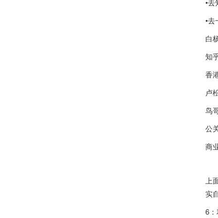
•
•
白
知乎专
香
卢松松
鸟哥笔
公关之
商业新
上
实
6