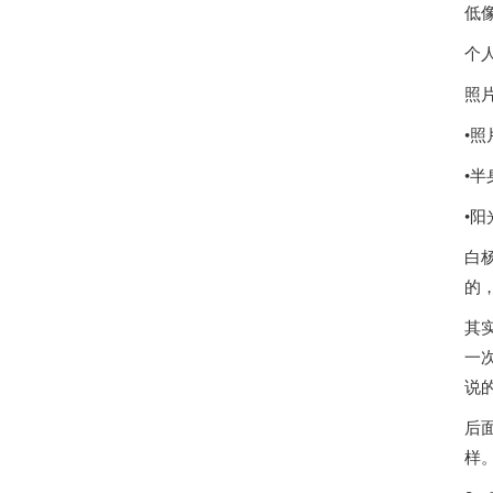
低
个
照
•
•
•
白
的
其
一
说
后
样