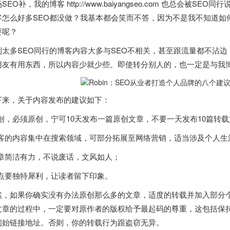
SEO补，我的博客 http://www.baiyangseo.com 也总会被
客怎么好多SEO都没做？我基本都会笑而不答，因为不是我不知道如
要呢？
到太多SEO同行的博客内容大多与SEO不相关，甚至跟流量都不沾边
朋友有用东西，所以内容少就少些。即使转分别人的，也一定是与我
下来，关于内容发布的建议如下：
原创，必须原创，宁可10天发布一篇原创文章，不要一天发布10篇转
博客的内容集中在搜索领域，可部分拓展至网络营销，适当涉及个人生
文章简洁有力，不说废话，文风如人；
观点要独特犀利，让读者留下印象。
然，如果你确实没有办法原创那么多的文章，适度的转载并加入部分
文章的过程中，一定要对原作者的版权给予最起码的尊重，这包括保
初始链接地址。否则，你的转载行为跟盗窃无异。