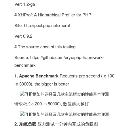
Ver: 1.2-ga
# XHProf: A Hierarchical Profiler for PHP
Site: http://pecl.php.net/xhprof
Ver: 0.9.2
# The source code of this testing:
Source: https://github.com/eryx/php-framework-
benchmark
1. Apache Benchmark
Requests pre second (-c 100
-n 30000), the bigger is better
请求/秒(-c 200 -n 50000), 数值越大越好
2. 系统负载
压力测试一分钟内完成的负载图