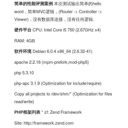
简单的性能评测案例
本次测试输出简单的hello
word，简单MVC逻辑，(Router -> Controller ->
Viewer)，没有数据库连接，没有任何逻辑.
硬件平台
CPU: Intel Core i5 750 (2.67GHz x4)
RAM: 4GB
软件环境
Debian 6.0.4 x86_64 (2.6.32-41)
apache 2.2.16 (mpm-prefork,mod-php5)
php 5.3.10
php-apc 3.1.9 (Optimization for include/require)
Copy all projects to /dev/shm/* (Optimization for files
read/write)
PHP框架列表
* zf: Zend Framework
Site: http://framework.zend.com