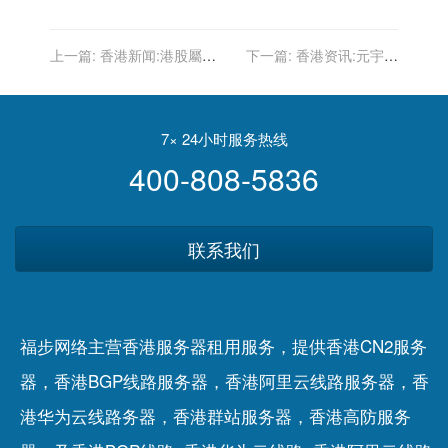
上一篇:
香港新闻:港股屬技
下一篇:
香港资讯:元宇宙
術性反彈 資金仍處輪炒格
务“虚”，网易智企务“实”
局 投資者以短炒為上｜許
繹彬
7× 24小时服务热线
400-808-5836
联系我们
福步网络主营香港服务器租用服务，提供香港CN2服务
器，香港BGP线路服务器，香港阿里云线路服务器，香
港华为云线路务器，香港群站服务器，香港高防服务