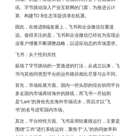
讯、字节跳动深入产业互联网的门票，为推进云计
算、构建TO B生态等提供潜在机遇。
因此，在推进B端发展上，飞书和企业微信任重道
远。值得关注的是，飞书和企业微信已经在为实现企
业客户增量不断调整战略，以适应动态的市场需求。
飞书：从个性到共性
延续了字节跳动的一贯激进的打法，从成立以来，飞
书与其他同类型平台的运作路径相比尽显与众不同。
首先，市场拓展方面。国内一些头部的综合协同平台
多走国内市场再转海外的路线，而飞书一开始则
是“Lark”的身份先在海外市场试水，而后才以“飞
书”的名号进军国内市场。
其次，平台特性方面。飞书采用轻量级运行，主要是
围绕“工作”进行系统运转，聚焦于“人”的协同效率和