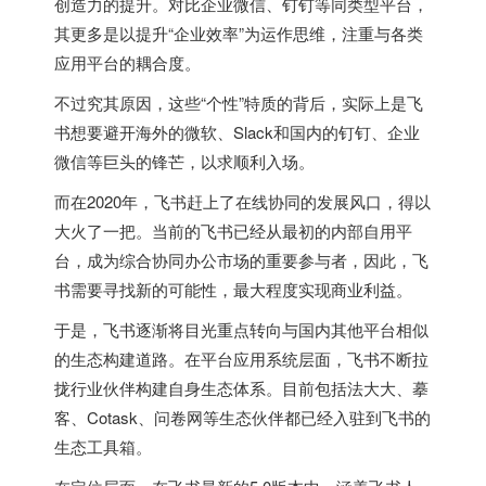
创造力的提升。对比企业微信、钉钉等同类型平台，
其更多是以提升“企业效率”为运作思维，注重与各类
应用平台的耦合度。
不过究其原因，这些“个性”特质的背后，实际上是飞
书想要避开海外的微软、Slack和国内的钉钉、企业
微信等巨头的锋芒，以求顺利入场。
而在2020年，飞书赶上了在线协同的发展风口，得以
大火了一把。当前的飞书已经从最初的内部自用平
台，成为综合协同办公市场的重要参与者，因此，飞
书需要寻找新的可能性，最大程度实现商业利益。
于是，飞书逐渐将目光重点转向与国内其他平台相似
的生态构建道路。在平台应用系统层面，飞书不断拉
拢行业伙伴构建自身生态体系。目前包括法大大、摹
客、Cotask、问卷网等生态伙伴都已经入驻到飞书的
生态工具箱。