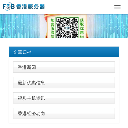
Toggl
navig
文章归档
香港新闻
最新优惠信息
福步主机资讯
香港经济动向