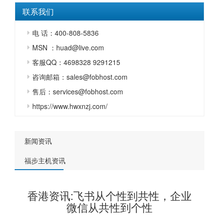
联系我们
电 话：400-808-5836
MSN ：huad@live.com
客服QQ：4698328 9291215
咨询邮箱：sales@fobhost.com
售后：services@fobhost.com
https://www.hwxnzj.com/
新闻资讯
福步主机资讯
香港资讯:飞书从个性到共性，企业
微信从共性到个性