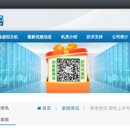
港虚拟主机
最新优惠信息
机房介绍
技术支持
公司简介
闻资讯
首页
新闻资讯
香港资讯:雷蛇上半
港新闻