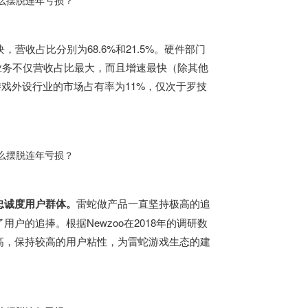
营收占比分别为68.6%和21.5%。硬件部门
件业务不仅营收占比最大，而且增速最快（除其他
球游戏外设行业的市场占有率为11%，仅次于罗技
忠诚度用户群体。
雷蛇做产品一直坚持极高的追
的追捧。根据Newzoo在2018年的调研数
高，保持较高的用户粘性，为雷蛇游戏生态的建