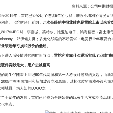
资料来源：公司中期财
15至2019年，雷蛇已经经历了连续5年的亏损，增收不增利的情况直到
净利润。《熔财经》看到，
此次亮眼的中报业绩也是雷蛇上市以来首
在2017年IPO时，李嘉诚、英特尔、比亚迪电子、鸿海精密（富士
ngelababy、郑伊健力挺；多元化战略的不断尝试；电竞行业年度复
来业绩连年亏损和股价的低迷。
当下进入后疫情时代的时间节点，
雷蛇究竟靠什么逐渐实现了业绩“翻
戏硬件贡献最大，用户忠诚度高
蛇的诞生伴随着上世纪90年代网游和第一人称设计游戏的兴起，由新加坡人
，2005年在美国加州和新加坡设立双总部，以其优质的游戏外设和
竞领域最广为人知的LOGO之一。
过二十多年的发展，雷蛇已经成为全球领先的玩家生活方式潮流品牌
体化生态。