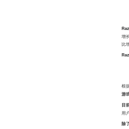
Ra
增长
比
Ra
根
游
目
用户
除