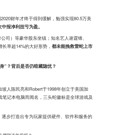
报
2020财年才终于得到缓解，勉强实现80.5万美
次中报净利扭亏为盈。
康母公司）等豪华股东坐镇；知名艺人谢霆锋、
合增长率超14%的大好形势，
都未能挽救雷蛇上市
身”？背后是否仍暗藏隐忧？
陈民亮和Robert于1998年创立于美国加
游戏笔记本电脑而闻名，三头蛇徽标是全球游戏及
，逐步打造出专为玩家提供硬件、软件和服务的