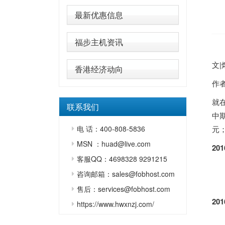
最新优惠信息
福步主机资讯
文|
香港经济动向
作者
就
联系我们
中期
电 话：400-808-5836
元；
MSN ：huad@live.com
20
客服QQ：4698328 9291215
咨询邮箱：sales@fobhost.com
售后：services@fobhost.com
20
https://www.hwxnzj.com/