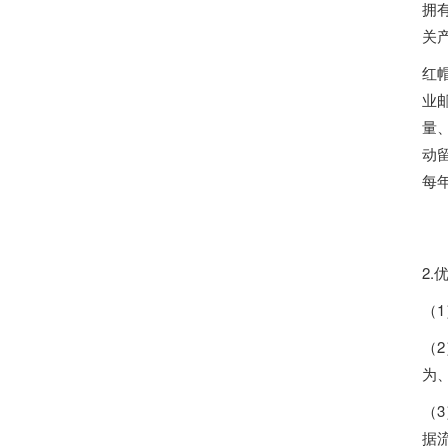
拥
关
红
业
量
动
每
2.
（
（
为
（
据