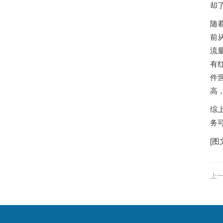
却
随
前
流
有
件
高
综
务
[图
上一