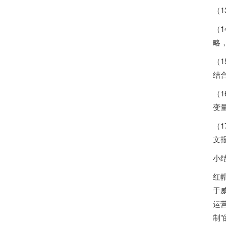
（
（
略
（
结
（
变
（
文
小
红
于
运
制