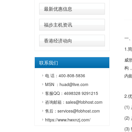
最新优惠信息
福步主机资讯
一、
香港经济动向
1.
威
联系我们
构
电 话：400-808-5836
内
MSN ：huad@live.com
客服QQ：4698328 9291215
2.
咨询邮箱：sales@fobhost.com
(1
售后：services@fobhost.com
(
https://www.hwxnzj.com/
(3