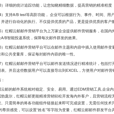
13）详细的统计追踪功能，让您知晓精细数据，提高营销的精准程度
14）支持A/B test等高阶功能， 企业可以根据行为、事件、时间
，并进行自动化的执行。不仅提供优质的产品，更是提供优质的客户
15）红帽云邮邮件营销平台为上万家企业提供邮件营销服务，在国内
合A/B智能投递系统，保障每次邮件群发的效果。
16）红帽云邮邮件营销平台可以在邮件主题和内容中插入使用邮件变量
量和公共变量库，保证每封邮件内容的唯一性。
17）红帽云邮邮件营销平台可以邮件发送情况进行精准统计，包括打
报表。并且这些数据用户可以直接导出到EXCEL，方便用户对邮件营
结：
帽云邮的邮件系统相对稳定、安全、易用。通过EDM营销工具,企业
威勃庞尔，红帽云邮更能精准营销轻松开发海内外客户，且营销流程
营。只需简单的将各功能组件链接起来即可完成设置，无需任何技术开
”的尊崇感觉，可以设置“姓名”等字段为变量，红帽云邮邮件群发平台