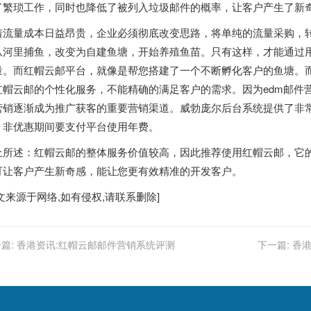
了繁琐工作，同时也降低了被列入垃圾邮件的概率，让客户产生了新
着流量成本日益昂贵，企业必须彻底改变思路，将单纯的流量采购，
从河里捕鱼，改变为自建鱼塘，开始养殖鱼苗。只有这样，才能通过
量。而红帽云邮平台，就像是帮您搭建了一个不断孵化客户的鱼塘。
红帽云邮的个性化服务，不能精确的满足客户的需求。因为edm邮件
营销逐渐成为推广获客的重要营销渠道。威勃庞尔后台系统提供了非
，非优惠期间要支付平台使用年费。
上所述：红帽云邮的整体服务价值较高，因此推荐使用红帽云邮，它
可让客户产生新奇感，能让您更有效精准的开发客户。
文来源于网络,如有侵权,请联系删除]
篇:
香港资讯:红帽云邮邮件营销系统评测
下一篇:
香港