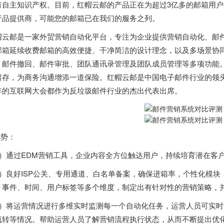
有自主知识产权。目前，红帽云邮的产品正在为超过3亿多的邮箱用
产品提供商，可能您的邮箱已在我们的服务之列。
帽云邮是一家外贸营销自动化平台，专注为企业提供营销自动化、邮
邮箱延续收费邮箱的高效便捷、干净简洁的设计理念，以及多场景协同
、邮件撤回、邮件审批、团队通讯录管理及团队成员管理等多项功能
留存，为商务沟通增添一道保险。红帽云邮是中国电子邮件行业的领
年的互联网大会都作为反垃圾邮件行业的杰出代表出席。
优势：
1）通过EDM营销工具，企业内容全方位触达用户，持续培育潜在客
2）良好ISP公关、专用通道、白名单备案，确保进箱率，个性化模块，支持
、事件、时间、用户标签等多个维度，制定出有针对性的营销策略，
3）将运营情况进行多维实时监测每一个自动化任务，运营人员可实
流转等情况。帮助运营人员了解营销流程执行状态，从而不断提出优