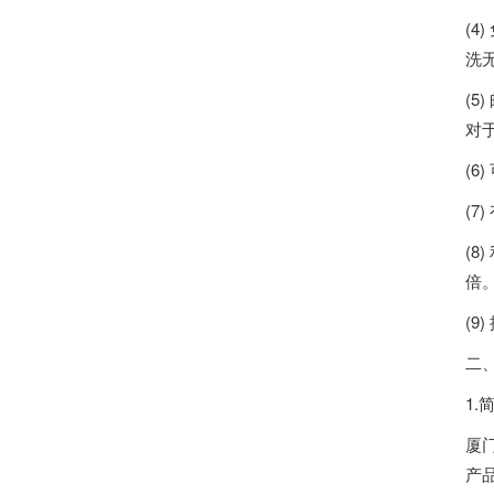
(
洗
(
对
(
(
(
倍
(
二、
1.
厦
产