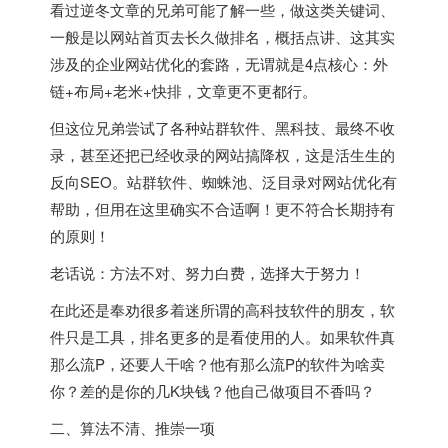
看过逆冬文章的兄弟可能了解一些，做这类关键词、
一般是以网站首页去长久做排名，概括点讲、这其实
涉及的企业网站优化的套路，无谓就是4点核心：外
链+布局+老米+快排，文章更不更都行。
但这位兄弟尝试了各种站群软件、黑科技、最终不收
录，甚至还把已经收录的网站搞降权，这是活生生的
反向SEO。站群软件、蜘蛛池、泛目录对网站优化有
帮助，但用在这里确实不合适啊！更不符合长期持有
的原则！
老话说：方法不对、努力白费，选择大于努力！
在此还是奉劝很多着迷所谓的高科技软件的朋友，软
件只是工具，排名更多的是看使用的人。如果软件真
那么流P，还要人干啥？他有那么流P的软件为啥卖
你？差的是你的几K块钱？他自己做项目不香吗？
二、算法不清、推崇一项