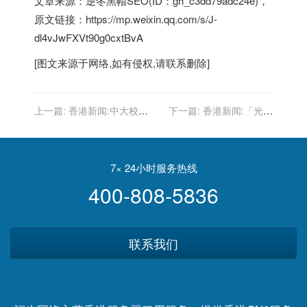
文章来源：逆冬黑帽SEO(ID：gh_c3dd79adc24e)，
原文链接：https://mp.weixin.qq.com/s/J-
dl4vJwFXVt90g0cxtBvA
[图文来源于网络,如有侵权,请联系删除]
上一篇:
香港新闻:中大校長
下一篇:
香港新闻:「光城
段崇智撰文鼓勵即將放榜的
者」案3人被控串謀策劃恐
文憑試學生
怖活動 1人留院2人被拒保釋
7× 24小时服务热线
400-808-5836
联系我们