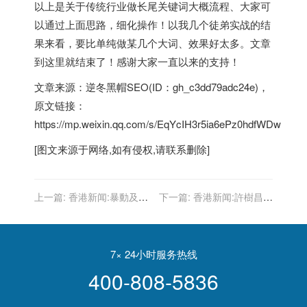
以上是关于传统行业做长尾关键词大概流程、大家可
以通过上面思路，细化操作！以我几个徒弟实战的结
果来看，要比单纯做某几个大词、效果好太多。文章
到这里就结束了！感谢大家一直以来的支持！
文章来源：逆冬黑帽SEO(ID：gh_c3dd79adc24e)，
原文链接：
https://mp.weixin.qq.com/s/EqYcIH3r5ia6ePz0hdfWDw
[图文来源于网络,如有侵权,请联系删除]
上一篇:
香港新闻:暴動及藏
下一篇:
香港新闻:許樹昌：
械罪成 男產品設計師判囚3
放寛高風險地區接種人士回
年9個月
港有風險
7× 24小时服务热线
400-808-5836