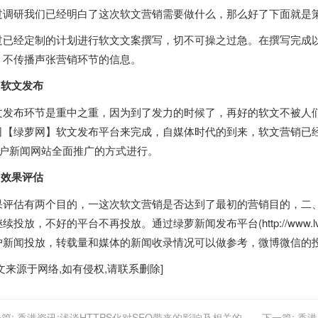
过调研我们已经明白了这次软文营销需要做什么，那么好了下面就是
过已经定制的计划进行软文文案撰写，切不可操之过急。在撰写完成
，不传播声张营销环节的信息。
软文发布
文发布环节是重中之重，因为到了发力的时候了，再好的软文不被人
司【绿萝网】软文发布平台来完成，自媒体时代的到来，软文营销已
门户新闻网站全面推广的方式进行。
 效果评估
果评估有两个目的，一这次软文营销是否达到了最初的营销目的，二
续投放，不好的平台不再投放。通过绿萝新闻发布平台(http://www.lv
户新闻投放，转载量和媒体的新闻收录情况可以做参考，微博微信的
文来源于网络,如有侵权,请联系删除]
篇:
香港资讯:浅谈HTTPS化对SEO带来的影响及相关的优
下一篇:
香港