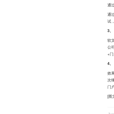
通
通
试
3、
软
公
+
4、
效
次继
门
[图
上一