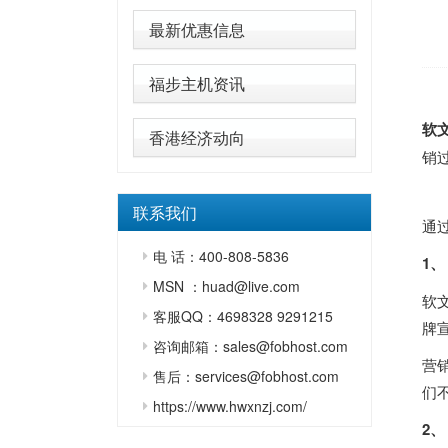
最新优惠信息
福步主机资讯
软
香港经济动向
销
联系我们
通
电 话：400-808-5836
1、
MSN ：huad@live.com
软
客服QQ：4698328 9291215
牌
咨询邮箱：sales@fobhost.com
营
售后：services@fobhost.com
们
https://www.hwxnzj.com/
2、