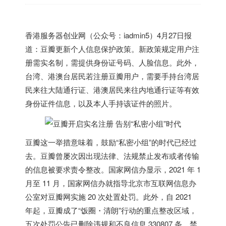
香港
服务器创业网（公众号：iadmin5）4月27日报
道：豆瓣更新个人信息保护政策。新政策规定用户注
册需实名制，需提供身份证号码、人脸信息。此外，
台湾、港澳台居民若注册豆瓣用户，需要手持台湾居
民来往大陆通行证、港澳居民来往内地通行证等有效
身份证件信息，以及本人手持该证件的照片。
豆瓣这一举措意味着，鼓励“私密小组”的时代已经过
去。豆瓣曾屡次因出现法律、法规禁止发布或者传输
的信息被要求责令整改。国家网信办显示，2021 年 1
月至 11 月，国家网信办就指导北京市互联网信息办
公室对豆瓣网实施 20 次处置处罚。此外，自 2021
年起，豆瓣成了“饭圈・清朗”行动的重点整改区域，
五次处罚公告已删除违规和不良信息 330807 条，禁