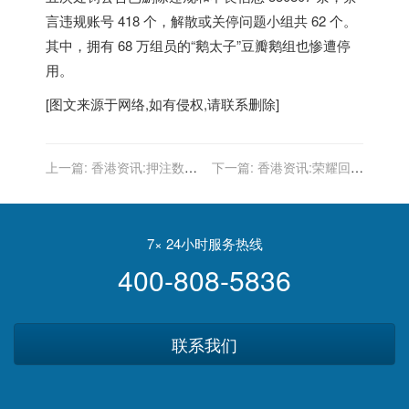
言违规账号 418 个，解散或关停问题小组共 62 个。
其中，拥有 68 万组员的“鹅太子”豆瓣鹅组也惨遭停
用。
[图文来源于网络,如有侵权,请联系删除]
上一篇:
香港资讯:押注数字
下一篇:
香港资讯:荣耀回应
能源，能否让华为有质量地
2022年上市传闻：不属实
活下去？
7× 24小时服务热线
400-808-5836
联系我们