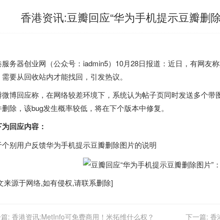
香港资讯:豆瓣回应“华为手机提示豆瓣删除
港
服务器创业网（公众号：iadmin5）10月28日报道：近日，有网友
，需要从回收站内才能找回，引发热议。
瓣微博回应称，在网络较差环境下，系统认为帖子页同时发送多个带
件删除，该bug发生概率较低，将在下个版本中修复。
下为回应内容：
于个别用户反馈华为手机提示豆瓣删除图片的说明
文来源于网络,如有侵权,请联系删除]
篇:
香港资讯:MetInfo可免费商用！米拓维什么权？
下一篇:
香