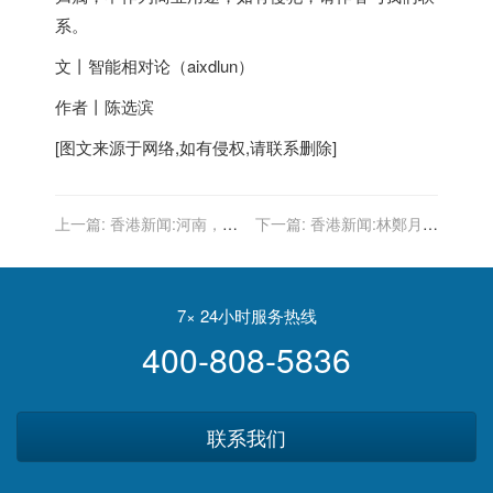
系。
文丨智能相对论（aixdlun）
作者丨陈选滨
[图文来源于网络,如有侵权,请联系删除]
上一篇:
香港新闻:河南，加
下一篇:
香港新闻:林鄭月娥
油！香港同胞支持你們！
與國家文旅部副部長張旭會
面 指港府正為恢復通關創造
條件
7× 24小时服务热线
400-808-5836
联系我们