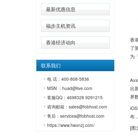
最新优惠信息
福步主机资讯
香
香港经济动向
了
为「
联系我们
电 话：400-808-5836
A
出
MSN ：huad@live.com
界
客服QQ：4698328 9291215
咨询邮箱：sales@fobhost.com
i
售后：services@fobhost.com
布
https://www.hwxnzj.com/
[图