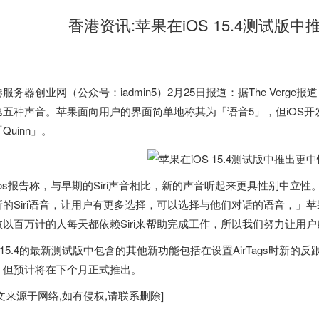
香港资讯:苹果在iOS 15.4测试版中
港
服务器创业网（公众号：iadmin5）2月25日报道：据The Verge报
第五种声音。苹果面向用户的界面简单地称其为「语音5」，但iOS开发者
Quinn」。
xios报告称，与早期的Siri声音相比，新的声音听起来更具性别中
新的Siri语音，让用户有更多选择，可以选择与他们对话的语音，」苹
数以百万计的人每天都依赖Siri来帮助完成工作，所以我们努力让用
OS15.4的最新测试版中包含的其他新功能包括在设置AirTags时新
，但预计将在下个月正式推出。
文来源于网络,如有侵权,请联系删除]