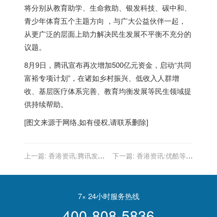
将分别从教育助学、生命救助、银发科技、碳中和、
青少年体育五个主题方向 ，与广大公益伙伴一起，
从更广泛的层面上助力解决民生发展不平衡不充分的
议题。
8月9日，腾讯宣布再次增加500亿元资金，启动“共同
富裕专项计划”，在诸如乡村振兴、低收入人群增
收、基层医疗体系完善、教育均衡发展等民生领域提
供持续帮助。
[图文来源于网络,如有侵权,请联系删除]
上一篇:
香港资讯:腾讯发布
下一篇:
香港资讯:优酷等起
正版直播音乐服务系统“音速
诉互联网电视服务商获赔
达引擎”
200万元 涉及电视剧版权
7× 24小时服务热线
400-808-5836