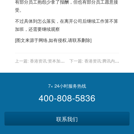
有部分员工抱怨少拿了报酬，但也有部分员工愿意接
受。
不过具体到怎么落实，在离开公司后继续工作算不算
加班，还需要继续观察
[图文来源于网络,如有侵权,请联系删除]
上一篇:
香港资讯:资本加速
下一篇:
香港资讯:腾讯内测
涌入，万亿虚拟数字人市场
团购工具“鹅享团” 首次涉足
已至爆发前夕
团购领域
7× 24小时服务热线
400-808-5836
联系我们