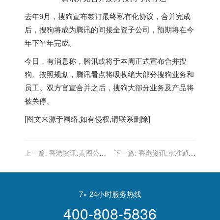
去年9月，搜狗宣布签订最终私有化协议，合并完成
后，搜狗将成为腾讯的间接全资子公司，预期将在今
年下半年完成。
今日，有消息称，腾讯或将于本周正式宣布合并搜
狗。按照规划，腾讯看点将吸收绝大部分搜狗业务和
员工。双方官宣合并之后，搜狗大部分业务及产品将
被关停。
[图文来源于网络,如有侵权,请联系删除]
上一篇:
香港资讯:美图公司
下一篇:
香港资讯:京准通七
声明：被责令关站的“美图秀
周年，新时代新营销新方略
秀网”与公司无任何关联
全链路
7× 24小时服务热线
400-808-5836