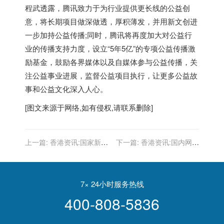
程武透露，腾讯致力于为行业提供更长线的公益创
意，将长期项目做深做透，厚积薄发，并用新文创进
一步加持公益传播;同时，腾讯将再度加大对公益行
业的传播支持力度，设立“5年5亿”的专项公益传播激
励基金，鼓励各界媒体以及自媒体参与公益传播，关
注公益事业进展，监督公益项目执行，让更多公益故
事和公益文化深入人心。
[图文来源于网络,如有侵权,请联系删除]
上一篇:
香港资讯:国家新闻
下一篇:
香港资讯:国内网站
出版署出台新举措 坚决防止
数量直线下降：2021年仅剩
未成年人沉迷网络游戏
422万个
7× 24小时服务热线
400-808-5836