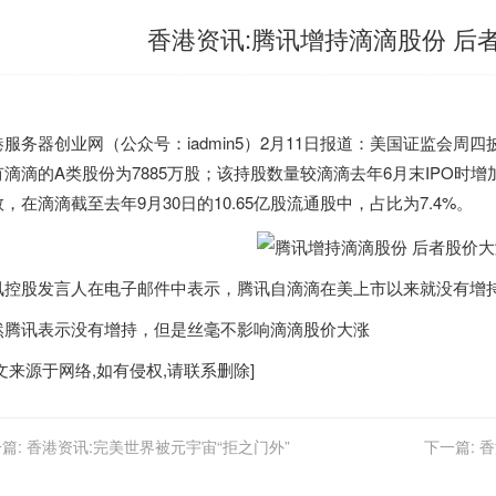
香港资讯:腾讯增持滴滴股份 后者
港
服务器创业网（公众号：iadmin5）2月11日报道：美国证监会周
有滴滴的A类股份为7885万股；该持股数量较滴滴去年6月末IPO时
，在滴滴截至去年9月30日的10.65亿股流通股中，占比为7.4%。
讯控股发言人在电子邮件中表示，腾讯自滴滴在美上市以来就没有增持
然腾讯表示没有增持，但是丝毫不影响滴滴股价大涨
文来源于网络,如有侵权,请联系删除]
篇:
香港资讯:完美世界被元宇宙“拒之门外”
下一篇:
香