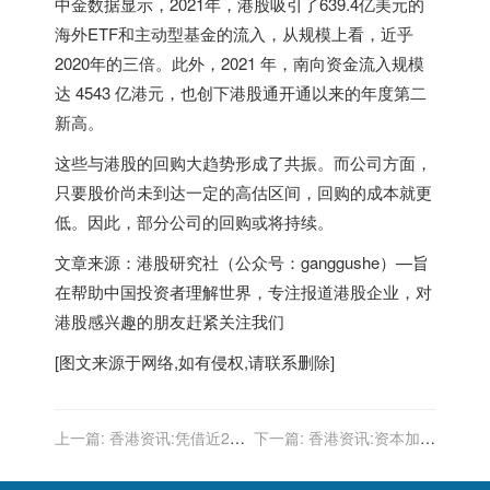
中金数据显示，2021年，港股吸引了639.4亿美元的
海外ETF和主动型基金的流入，从规模上看，近乎
2020年的三倍。此外，2021 年，南向资金流入规模
达 4543 亿港元，也创下港股通开通以来的年度第二
新高。
这些与港股的回购大趋势形成了共振。而公司方面，
只要股价尚未到达一定的高估区间，回购的成本就更
低。因此，部分公司的回购或将持续。
文章来源：港股研究社（公众号：ganggushe）—旨
在帮助中国投资者理解世界，专注报道港股企业，对
港股感兴趣的朋友赶紧关注我们
[图文来源于网络,如有侵权,请联系删除]
上一篇:
香港资讯:凭借近2亿
下一篇:
香港资讯:资本加速
的年销量，小米三年超越苹
涌入，万亿虚拟数字人市场
果的可能性有多大？
已至爆发前夕