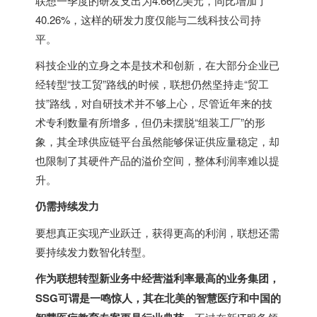
联想一季度的研发支出为4.66亿美元，同比增加了
40.26%，这样的研发力度仅能与二线科技公司持
平。
科技企业的立身之本是技术和创新，在大部分企业已
经转型“技工贸”路线的时候，联想仍然坚持走“贸工
技”路线，对自研技术并不够上心，尽管近年来的技
术专利数量有所增多，但仍未摆脱“组装工厂”的形
象，其全球供应链平台虽然能够保证供应量稳定，却
也限制了其硬件产品的溢价空间，整体利润率难以提
升。
仍需持续发力
要想真正实现产业跃迁，获得更高的利润，联想还需
要持续发力数智化转型。
作为联想转型新业务中经营溢利率最高的业务集团，
SSG可谓是一鸣惊人，其在北美的智慧医疗和中国的