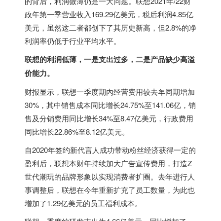
的背后，利润微薄仍是一大问题。联想2021年/22财
政年第一季营业收入169.29亿美元，税后利润4.85亿
美元，虽然这二者都创下了其历史新高，但2.8%的净
利润率仍低于行业平均水平。
联想的利润低薄，一是支出过多，二是产品缺少高溢
价能力。
财报显示，联想一季度期內经营费用较去年同期增加
30%，其中销售成本同比增长24.75%至141.06亿，销
售及分销费用同比增长34%至8.47亿美元，行政费用
同比增长22.86%至8.12亿美元。
自2020年签约新代言人成功带动粉丝经济获得一定的
盈利后，联想本财年持续加大广告宣传费用，打造Z
世代潮玩的品牌形象以实现消费者扩圈。去年进行人
事调整后，联想在今年重新扩充了员工数量，为此也
增加了1.29亿美元的员工福利成本。