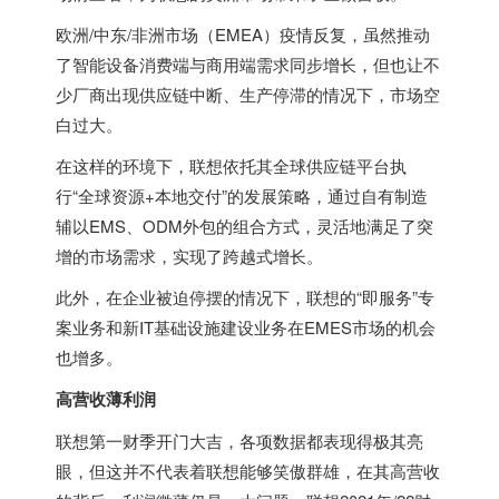
欧洲/中东/非洲市场（EMEA）疫情反复，虽然推动
了智能设备消费端与商用端需求同步增长，但也让不
少厂商出现供应链中断、生产停滞的情况下，市场空
白过大。
在这样的环境下，联想依托其全球供应链平台执
行“全球资源+本地交付”的发展策略，通过自有制造
辅以EMS、ODM外包的组合方式，灵活地满足了突
增的市场需求，实现了跨越式增长。
此外，在企业被迫停摆的情况下，联想的“即服务”专
案业务和新IT基础设施建设业务在EMES市场的机会
也增多。
高营收薄利润
联想第一财季开门大吉，各项数据都表现得极其亮
眼，但这并不代表着联想能够笑傲群雄，在其高营收