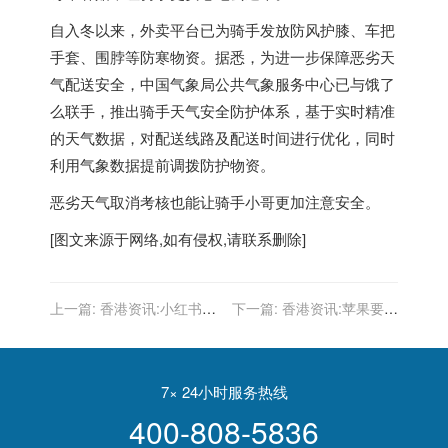
自入冬以来，外卖平台已为骑手发放防风护膝、车把
手套、围脖等防寒物资。据悉，为进一步保障恶劣天
气配送安全，中国气象局公共气象服务中心已与饿了
么联手，推出骑手天气安全防护体系，基于实时精准
的天气数据，对配送线路及配送时间进行优化，同时
利用气象数据提前调拨防护物资。
恶劣天气取消考核也能让骑手小哥更加注意安全。
[图文来源于网络,如有侵权,请联系删除]
上一篇:
香港资讯:小红书回
下一篇:
香港资讯:苹果要求
应违反未成年人保护法被罚
App必须有删除账号功能 网
将持续提升平台治理能力
友纷纷点赞支持
7× 24小时服务热线
400-808-5836