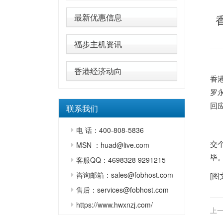
最新优惠信息
福步主机资讯
香港经济动向
香
罗
回
联系我们
电 话：400-808-5836
交
MSN ：huad@live.com
毕
客服QQ：4698328 9291215
咨询邮箱：sales@fobhost.com
[图
售后：services@fobhost.com
https://www.hwxnzj.com/
上一
内