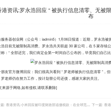
香港资讯:罗永浩回应 “ 被执行信息清零、无被
布
港
服务器创业网（公众号：iadmin5）1月06日报道：近期，罗永
永浩目前无被限制高消费。罗永浩共关联超 30 家公司，在 5 家存
应称：“ 全部还完，我们肯定会第一时间自己公布的，毕竟我们自己比
个朋友官方微博回应：我们很高兴看到 “ 罗老师被执行信息清零 ”
。罗老师仍在努力工作，按计划替公司还债，感谢大家的关注。
文来源于网络,如有侵权,请联系删除]
篇:
香港资讯:小米回应被印度财政部追缴税款：在全球范围
下一篇:
香港
坚持合法合规经营