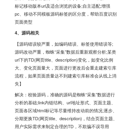
标记移动版本url及适合浏览的设备;自主适配;增强
pc、移动不同模板源码标签的区分度，帮助百度识别
页面类型
4、源码相关
【源码错误较严重，如编码错误、标签使用错误等;
源码改动严重，蜘蛛“采集”数据后重新观察分析;某类
url下的TD(网页title、description)变化，如变化比例
大、变化页面量大，页面进行更改后会重走建索引库
流程，如果页面质量达不到建索引库标准会从线上消
失】
解决：校验源码，准确的源码是蜘蛛“采集”数据进行
分析的基础;link内链结构、url地址形式、页面主题、
页面各区域html标记等尽量维持改动前的情况;逐步、
分期更换TD(网页title、description)，结合页面主题、
用户实际需求来制定合理的TD，不欺骗不误导用