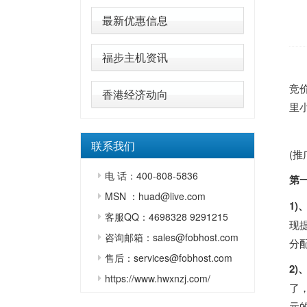
最新优惠信息
福步主机资讯
竞
香港经济动向
里
联系我们
(
电 话：400-808-5836
第
MSN ：huad@live.com
1)
客服QQ：4698328 9291215
现
咨询邮箱：sales@fobhost.com
分
售后：services@fobhost.com
2)
https://www.hwxnzj.com/
了
元