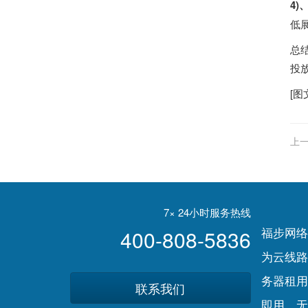
4)
低
总
投
[图
上一
7× 24小时服务热线
福步网络
400-808-5836
为云线路
务器租用
联系我们
即用，无