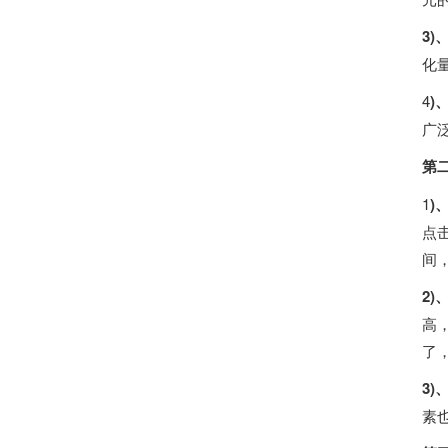
3)
化
4
)
广
第
1
)
点
间
2
高
了
3)
素