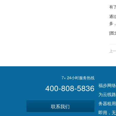
有
通
多
[图
上一
新
7× 24小时服务热线
福步网络
400-808-5836
为云线路
务器租用
联系我们
即用，无