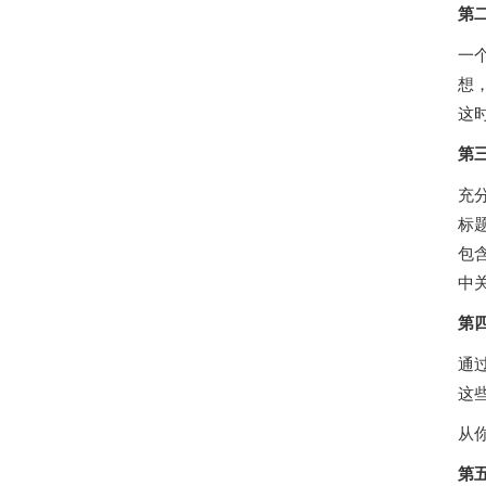
第
一
想
这
第
充
标题
包
中
第
通
这
从
第