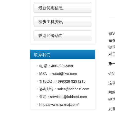
最新优惠信息
福步主机资讯
做
香港经济动向
布
键
对
联系我们
第
电 话：400-808-5836
确
MSN ：huad@live.com
客服QQ：4698328 9291215
这
咨询邮箱：sales@fobhost.com
网
售后：services@fobhost.com
键
https://www.hwxnzj.com/
只