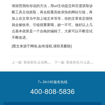
请按照我给你说的方法，用url主动提交和百度抓取诊
断工具主动抓取，再去权重高收录快的网站引链，再
加上在文章当中加上锚文本等等，你的文章肯定很快
就会被收录。引链很重要哦，缺一不可。做好以上几
点基本就算是一个合格的编辑了。大家可以不断尝试
不断改进。
[图文来源于网络,如有侵权,请联系删除]
上一篇:
香港资讯:企业网站
下一篇:
香港资讯:什么是文
页面内容不收录怎么办?
案策划落脚点?网站运营中
文案策划3大落脚点
7× 24小时服务热线
400-808-5836