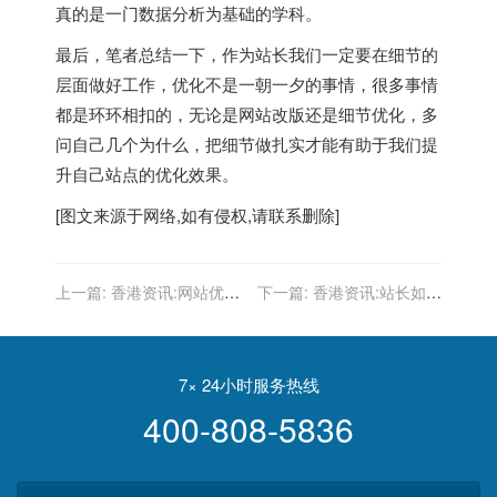
真的是一门数据分析为基础的学科。
最后，笔者总结一下，作为站长我们一定要在细节的
层面做好工作，优化不是一朝一夕的事情，很多事情
都是环环相扣的，无论是网站改版还是细节优化，多
问自己几个为什么，把细节做扎实才能有助于我们提
升自己站点的优化效果。
[图文来源于网络,如有侵权,请联系删除]
上一篇:
香港资讯:网站优化
下一篇:
香港资讯:站长如何
排名点击中黑帽白帽分别是
抓住消费者的隐性需求？客
怎么做的?
户隐性需求的分析与总结
7× 24小时服务热线
400-808-5836