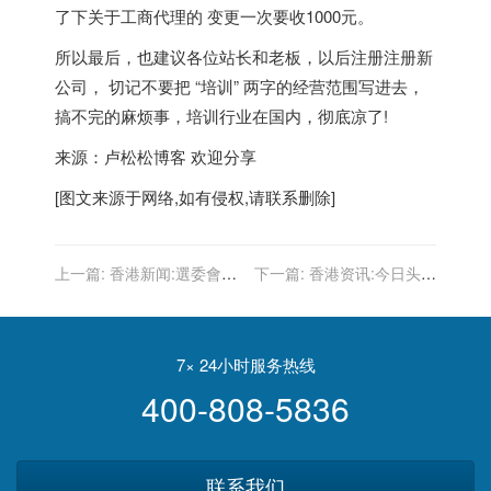
了下关于工商代理的 变更一次要收1000元。
所以最后，也建议各位站长和老板，以后注册注册新
公司， 切记不要把 “培训” 两字的经营范围写进去，
搞不完的麻烦事，培训行业在国内，彻底凉了!
来源：卢松松博客 欢迎分享
[图文来源于网络,如有侵权,请联系删除]
上一篇:
香港新闻:選委會分
下一篇:
香港资讯:今日头条
組選舉6日起接受提名 李家
搜索SEO：站点logo网站封
超：資審會嚴格把關
面图如何显示？icon图片大
小是多少？
7× 24小时服务热线
400-808-5836
联系我们