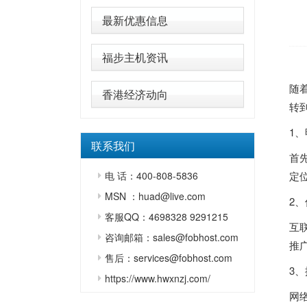
最新优惠信息
福步主机资讯
随
香港经济动向
转
1
联系我们
首
电 话：400-808-5836
定
MSN ：huad@live.com
2
客服QQ：4698328 9291215
互
咨询邮箱：sales@fobhost.com
推
售后：services@fobhost.com
3
https://www.hwxnzj.com/
网