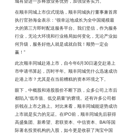
城有望进一步释放业务优势，加强业务实力。
在顺丰同城上市仪式现场，顺丰同城执行董事兼首席
执行官孙海金表示：“很幸运地成长为全中国规模最
大的第三方即时配送服务平台。我们坚信，作为服务
行业，无论大环境和行业格局如何变化，无论产业如
何升级，服务好他人就是成就自我！顺势一定会
赢！”
此次顺丰同城赴港上市，自今年6月30日递交赴港上
市申请书算起，历时半年。顺丰同城凭什么迅速成功
赴港上市？尤其是在当前糟糕的资本环境之下。
眼下，中概股和港股股价不断下跌，众多公司上市后
都陷入“低市值、低交易量”的窘境。还有许多公司都
折戟在上市之路上。对比来看，顺丰同城能逆势成功
上市就是实力的见证。在IPO前，顺丰同城先后获得
高盛集团、新希望、君联资本、中信资本、BAI等国
际著名投资机构的入股，如今更是收获了淘宝中国