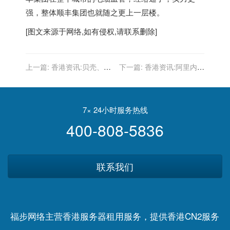
强，整体顺丰集团也就随之更上一层楼。
[图文来源于网络,如有侵权,请联系删除]
上一篇:
香港资讯:贝壳、安
下一篇:
香港资讯:阿里内部
居客、天猫好房的数字化博
新增员工关怀制度曝光 推7
弈
天全薪陪伴假
7× 24小时服务热线
400-808-5836
联系我们
福步网络主营香港服务器租用服务，提供香港CN2服务