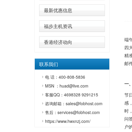
最新优惠信息
福步主机资讯
端
香港经济动向
四
精
邮
联系我们
电 话：400-808-5836
一
MSN ：huad@live.com
客服QQ：4698328 9291215
节
感
咨询邮箱：sales@fobhost.com
时
售后：services@fobhost.com
问
https://www.hwxnzj.com/
户