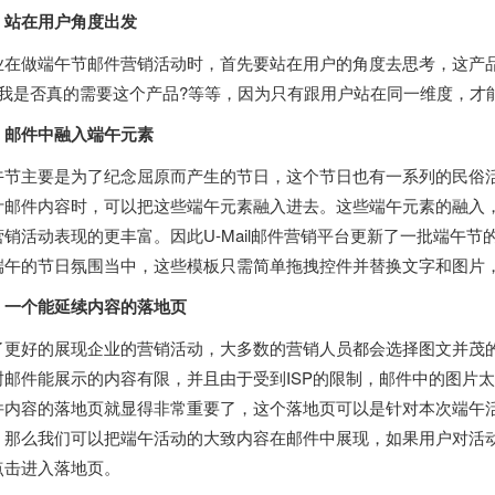
、站在用户角度出发
业在做端午节邮件营销活动时，首先要站在用户的角度去思考，这产
?我是否真的需要这个产品?等等，因为只有跟用户站在同一维度，才
、邮件中融入端午元素
午节主要是为了纪念屈原而产生的节日，这个节日也有一系列的民俗
计邮件内容时，可以把这些端午元素融入进去。这些端午元素的融入
营销活动表现的更丰富。因此U-Mail邮件营销平台更新了一批端午
端午的节日氛围当中，这些模板只需简单拖拽控件并替换文字和图片
，一个能延续内容的落地页
了更好的展现企业的营销活动，大多数的营销人员都会选择图文并茂
封邮件能展示的内容有限，并且由于受到ISP的限制，邮件中的图片
件内容的落地页就显得非常重要了，这个落地页可以是针对本次端午
。那么我们可以把端午活动的大致内容在邮件中展现，如果用户对活
点击进入落地页。