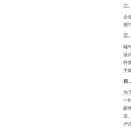
二
企
用
三
端
设
件
于
四
为
一
邮
店
户