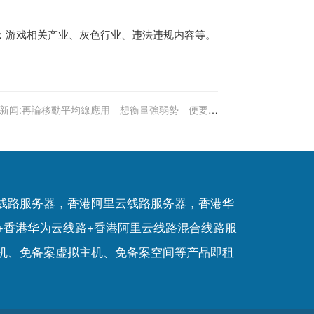
容：游戏相关产业、灰色行业、违法违规内容等。
新闻:再論移動平均線應用 想衡量強弱勢 便要留
意移動形態｜聶振邦
P线路服务器，香港阿里云线路服务器，香港华
+香港华为云线路+香港阿里云线路混合线路服
机
、
免备案虚拟主机
、
免备案空间
等产品即租