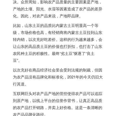
决。众所周知，影响农产品质量的主要因素是产地，
产地的土壤、阳光、水湿等因素造成了农产品的差异
化。因此，对农产品来说，产地即品牌。
比如，山东土豆的品质比内蒙古土豆明显高一个等
级，市场价格也高，有经销商将内蒙古土豆拉到山东
转内销，以次充好吃差价。这样的行为越来越多，会
让山东的高品质土豆的价值也打折扣，也打击了山东
农民种土豆的积极性。最终“劣土豆”驱逐了“良土
豆”。
以次充好在商品经济社会里会受到法规的制裁，但因
为农产品没有品牌化和标准化，2021年的今天仍旧大
行其道。
互联网巨头对农产品产地的管控使得农产品可以追踪
到原产地，以线上平台的信誉作背书，让真正高品质
的农产品打开销路，并卖上好价格。这是一条清晰的
农产品品牌化路径。