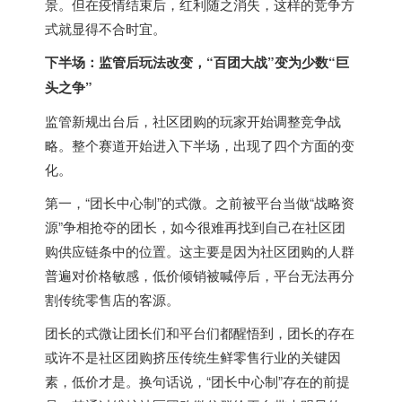
景。但在疫情结束后，红利随之消失，这样的竞争方
式就显得不合时宜。
下半场：监管后玩法改变，“百团大战”变为少数“巨
头之争”
监管新规出台后，社区团购的玩家开始调整竞争战
略。整个赛道开始进入下半场，出现了四个方面的变
化。
第一，“团长中心制”的式微。之前被平台当做“战略资
源”争相抢夺的团长，如今很难再找到自己在社区团
购供应链条中的位置。这主要是因为社区团购的人群
普遍对价格敏感，低价倾销被喊停后，平台无法再分
割传统零售店的客源。
团长的式微让团长们和平台们都醒悟到，团长的存在
或许不是社区团购挤压传统生鲜零售行业的关键因
素，低价才是。换句话说，“团长中心制”存在的前提