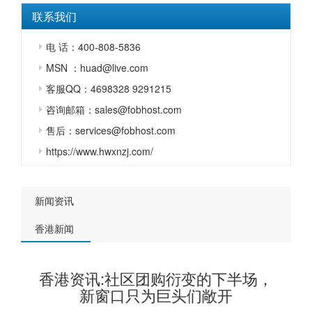
联系我们
电 话：400-808-5836
MSN ：huad@live.com
客服QQ：4698328 9291215
咨询邮箱：sales@fobhost.com
售后：services@fobhost.com
https://www.hwxnzj.com/
新闻资讯
香港新闻
香港资讯:社区团购衍变的下半场，
新窗口只为巨头们敞开