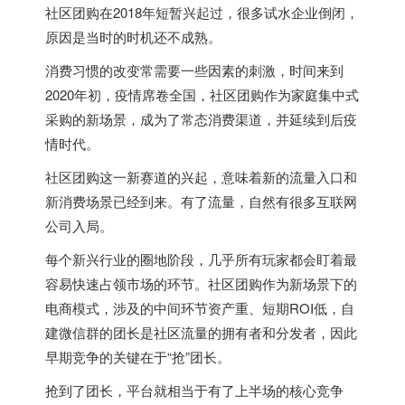
社区团购在2018年短暂兴起过，很多试水企业倒闭，
原因是当时的时机还不成熟。
消费习惯的改变常需要一些因素的刺激，时间来到
2020年初，疫情席卷全国，社区团购作为家庭集中式
采购的新场景，成为了常态消费渠道，并延续到后疫
情时代。
社区团购这一新赛道的兴起，意味着新的流量入口和
新消费场景已经到来。有了流量，自然有很多互联网
公司入局。
每个新兴行业的圈地阶段，几乎所有玩家都会盯着最
容易快速占领市场的环节。社区团购作为新场景下的
电商模式，涉及的中间环节资产重、短期ROI低，自
建微信群的团长是社区流量的拥有者和分发者，因此
早期竞争的关键在于“抢”团长。
抢到了团长，平台就相当于有了上半场的核心竞争