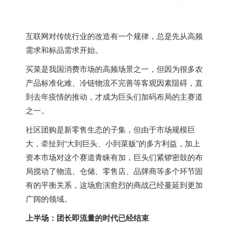
互联网对传统行业的改造有一个规律，总是先从高频
需求和标品需求开始。
买菜是我国消费市场的高频场景之一，但因为很多农
产品标准化难、冷链物流不完善等客观因素阻碍，直
到去年疫情的推动，才成为巨头们加码布局的主赛道
之一。
社区团购是新零售生态的子集，但由于市场规模巨
大，牵扯到“大到巨头、小到菜贩”的多方利益，加上
资本市场对这个赛道青睐有加，巨头们紧锣密鼓的布
局搅动了物流、仓储、零售店、品牌商等多个环节固
有的平衡关系，这场愈演愈烈的商战已经蔓延到更加
广阔的领域。
上半场：团长即流量的时代已经结束