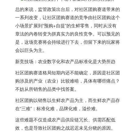
总的来说，监管政策出台后，对社区团购赛道带来的
一系列改变，让社区团购赛道的竞争由社区团购这个
小场景扩展到“预购+自提”的生鲜零售，同时从没有
章法的内卷转变为拼真实力的良性竞争。可以预见的
是，这场竞赛将会持续进行下去，但留下来的玩家将
会以巨头为主。
新竞技场：农业数字化和农产品标准化是大势所趋
社区团购赛道格局短期内还不能确定，原因是社区团
购涉及的产业（农业）比较难啃，具体有哪些痛点？
不妨从所销售的品类中找答案。
社区团购以销售以生鲜农产品为主，而生鲜农产品存
在“三难”：标准化难，品牌化难，溢价难。
这些难题不仅造成农产品供应链冗长、供需匹配低
效，也是导致社区团购之战迟迟未见分晓的原因。