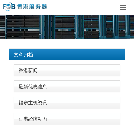
Toggl
navig
文章归档
香港新闻
最新优惠信息
福步主机资讯
香港经济动向