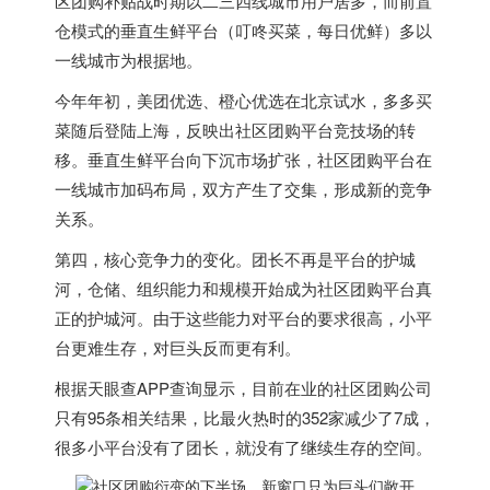
区团购补贴战时期以二三四线城市用户居多，而前置
仓模式的垂直生鲜平台（叮咚买菜，每日优鲜）多以
一线城市为根据地。
今年年初，美团优选、橙心优选在北京试水，多多买
菜随后登陆上海，反映出社区团购平台竞技场的转
移。垂直生鲜平台向下沉市场扩张，社区团购平台在
一线城市加码布局，双方产生了交集，形成新的竞争
关系。
第四，核心竞争力的变化。团长不再是平台的护城
河，仓储、组织能力和规模开始成为社区团购平台真
正的护城河。由于这些能力对平台的要求很高，小平
台更难生存，对巨头反而更有利。
根据天眼查APP查询显示，目前在业的社区团购公司
只有95条相关结果，比最火热时的352家减少了7成，
很多小平台没有了团长，就没有了继续生存的空间。