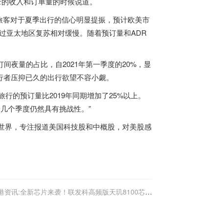
破纪录的收入和订单量的时候说道。
旅客对于夏季出行的信心明显提振，预计欧美市
不过亚太地区复苏相对缓慢。随着预订量和ADR
间夜量的占比，自2021年第一季度的20%，显
旅行者压抑已久的出行欲望不容小觑。
旅行的预订量比2019年同期增加了25%以上。
未来几个季度仍然具有挑战性。”
理解世界，专注报道美国科技股和中概股，对美股感
港资讯:全新芯片来袭！联发科高频版天玑8100芯片
或将在3月1日发布