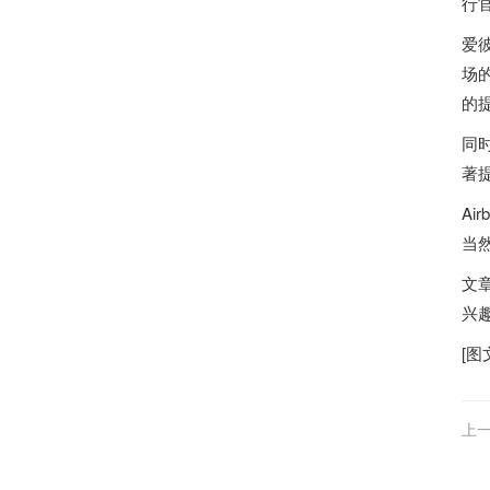
行官
爱
场
的提
同
著
A
当然
文
兴
[图
上一
机