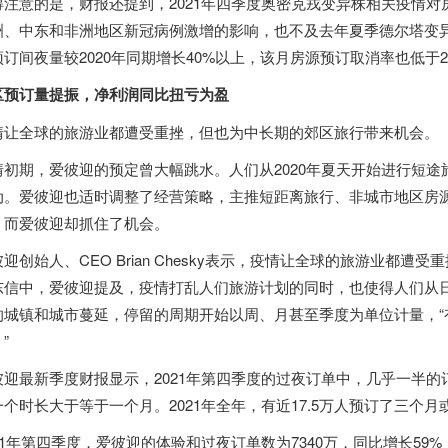
得注意的是，财报还提到，2021年四季度奥密克戎变异株相关疫情对
洲、中东和非洲地区新冠病例激增的影响，也不及去年夏季德尔塔变异株
预订间夜量较2020年同期增长40%以上，该月房源预订取消率也低于2
区预订量提振，净利润同比扭亏为盈
情让全球的旅游业都遭受重挫，但也为中长期的郊区旅行带来机会。
情初期，爱彼迎的预定曾大幅跳水。人们从2020年夏天开始进行短
动。爱彼迎也适时调整了经营策略，主推短距离旅行、非城市地区房
，而爱彼迎却抓住了机会。
彼迎创始人、CEO Brian Chesky表示，疫情让全球的旅游业都
东信中，爱彼迎提及，疫情打乱人们旅游计划的同时，也使得人们从
的城镇和城市蔓延，停留的周期开始以周、月甚至季度为单位计量，“
”
彼迎最新季度财报显示，2021年第四季度的过夜订单中，几乎一半
一个时长大于等于一个月。2021年全年，有近17.5万人预订了三个
21年第四季度，爱彼迎的体验和过夜订单数为7340万，同比增长59%