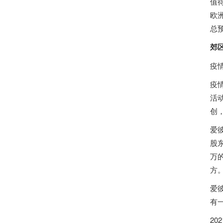
值
欧
总
郊
疫
疫
活
创
爱
股
万
方。
爱
有
20