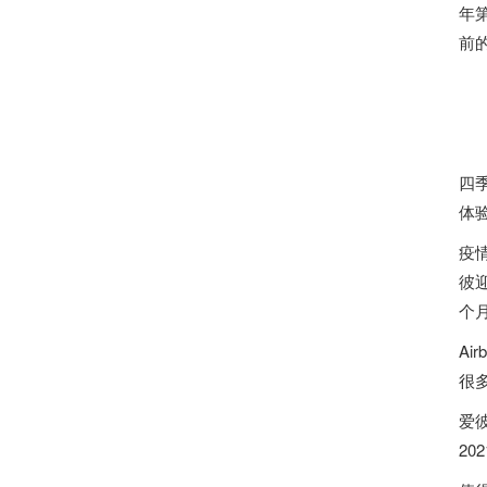
年第
前的
四
体验
疫
彼
个
Ai
很
爱
20