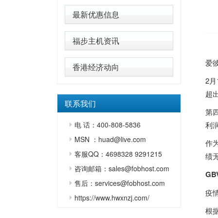
最新优惠信息
福步主机资讯
爱
香港经济动向
2月
超
联系我们
第
电 话：400-808-5836
利润
MSN ：huad@live.com
作
客服QQ：4698328 9291215
绩
咨询邮箱：sales@fobhost.com
G
售后：services@fobhost.com
疫
https://www.hwxnzj.com/
根