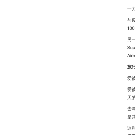
一
与
10
另
Su
Ai
旅
爱
爱
天
去
是
这