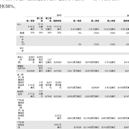
长56%。