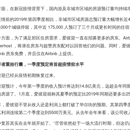
方面，在新冠疫情背景下，国内游及非城市区域的房源预订量均持续
疫情前的2019年第四季度相比，非城市区域房源总预订量大幅增长近45
0,000个城镇停留，其中近 175,000 人预订了三个月或更长时间的住
一方面，为了满足郊区住房需求，爱彼迎一直在招募更多的房东。Airbn
perhost ，将潜在房东与超赞房东配对以回答他们的问题。同时，爱彼
rbnb 房东免费，并且仅在Airbnb 上提供。
行者重拾行囊，一季度预定将首超疫情前水平
彼迎已经从疫情初期恢复过来。
彼迎预计，今年第一季度的收入预计将达到14.8亿美元，远超去年同期
的房源了。1月底，爱彼迎就称其夏季的预定比2019年同期还要多出2
年，爱彼迎不管从收入还是利润上都打破了华尔街的预期。其第四季度的
其利润连续第二个季度达到5500万美元。从去年全年来看，该公司收
种复苏其实在去年就开始了。“尽管依然处于一场大流行时期，但这仍