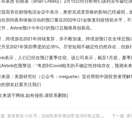
布莱恩·切斯基（Brian Chesky）2月15日向分析师们谈到去年
彼迎高管在财报电话会议中表示，奥密克戎变异株的影响已经减弱，
的住宿间夜和体验活动的预订量在2022年Q1会恢复到疫情前水平，
升，Airbnb预计今年Q1的预订总额将再创新高。
时，跨境游在2021年持续复苏，并不断加速。跨境游预订在全球总预订
提升至2021年第四季度的近35%。尽管短期不确定性仍然存在，但
irbnb表示，人们已经在预订夏季住宿。该公司表示，截至1月底，夏季
Airbnb也预警说：“考虑到Covid相关的不确定性持续存在，预测
章来源：美股研究社（公众号：meigushe）旨在帮助中国投资者
趣的朋友赶紧关注我们
文来源于网络,如有侵权,请联系删除]
篇:
香港资讯:小红书：启动医美专项治理 取消对私立医美
下一篇:
香
构专业认证