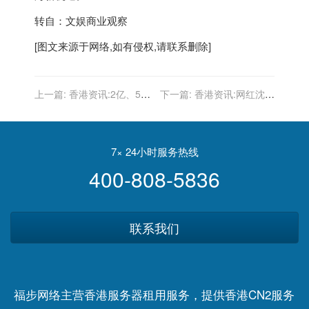
转自：文娱商业观察
[图文来源于网络,如有侵权,请联系删除]
上一篇:
香港资讯:2亿、5
下一篇:
香港资讯:网红沈樵
亿、20亿，百度地图想要讲
被刑拘，抖音、快手、B站
什么故事？
怎么老是管不住“自家人”
7× 24小时服务热线
400-808-5836
联系我们
福步网络主营香港服务器租用服务，提供香港CN2服务