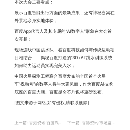
本次大会主要看点：
展示百度智能出行方面的最新成果，还有神秘嘉宾在
外景地亲身实地体验；
百度App代言人及其专属的“AI数字人”形象在大会首
次亮相；
现场连线中国跳水队，看百度科技如何与传统运动项
目相结合——揭秘百度打造的“3D+AI”跳水训练系统
如何助力运动员实现完美入水；
中国火星探测工程联合百度发布的全国首个火星
车“祝融号”的数字人将与大家见面，作为百度AI技术
底座的百度大脑、百度昆仑芯片也将重磅发布。
[图文来源于网络,如有侵权,请联系删除]
上一篇:
香港资讯:百度汽车
下一篇:
香港资讯:市场监管
机器人Apollo正式发布 具备
总局将规范网络二选一行为