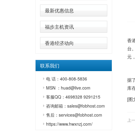
最新优惠信息
福步主机资讯
香
香港经济动向
台。
元，
联系我们
电 话：400-808-5836
据了
库
MSN ：huad@live.com
客服QQ：4698328 9291215
[图
咨询邮箱：sales@fobhost.com
售后：services@fobhost.com
上一
https://www.hwxnzj.com/
理