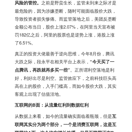
风险的管控。
之前是野蛮生长，监管未到来之际才是
最危险的，因为涉嫌垄断，随时可能面临股价大跌，
导致投资者损失惨痛。而监管落地之后，美团反垄断
金额公布当日，股价上涨2.07%，在阿里当天宣布被
罚182亿之后，阿里的股票也是逆势上涨，港股上涨
了6.51%。
真正的投资大佬最善于逆向思维，今年8月份，腾讯
大跌之际，段永平在相关平台上表示，
“今天买了一
点腾讯，再跌就再多买一些”
。正所谓利空落地是利
好，利好出尽是利空。监管效应下，之前科技巨头高
高在上的股价，入手门槛高，而如今股价大跌，其实
客观上出现了估值洼地。
互联网的B面：从流量红利到数据红利
从数据上来看，如今的流量确实面临着瓶颈，但是
互
联网其实分为两个部分，一个是消费互联网，这是互