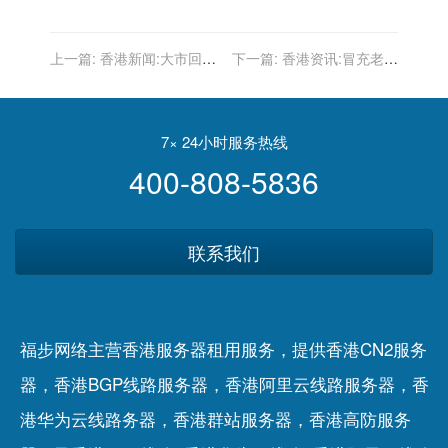
上一篇:
香港新闻:大市回
下一篇:
香港资讯:冒充老干
顧 接連監管港股舉步為
妈员工诈骗腾讯案一审宣判
艱 料明年上半年續捱打｜
主犯获刑12年
許繹彬
7× 24小时服务热线
400-808-5836
联系我们
福步网络主营香港服务器租用服务，提供香港CN2服务
器，香港BGP线路服务器，香港阿里云线路服务器，香
港华为云线路务器，香港群站服务器，香港高防服务