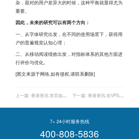
杂，面对的用户差异大的时候，这种平衡就显得尤为
重要。
因此，未来的研究可以有两个方向：
一、从字体研究出发，在不同的使用场景下，获得用
户的普遍视觉认知心理；
二、从移动阅读绩效出发，对指标体系的其他方面进
行评价与优化。
[图文来源于网络,如有侵权,请联系删除]
上一篇:
香港资讯:首页如何
下一篇:
香港资讯:在VPS主
布局才能符合用户体验？更
机上安装AMH控制面板的教
利于排名的首页布局技巧汇
程
总
7× 24小时服务热线
400-808-5836