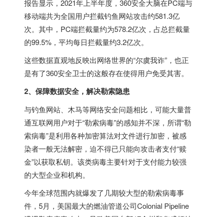
报告显示，2021年上半年度，360安全大脑在PC端与
移动端共为全国用户拦截钓鱼网站攻击约581.3亿
次。其中，PC端拦截量约为578.2亿次，占总拦截量
的99.5%，平均每日拦截量约3.2亿次。
这些数据直观地反映出网络世界的“尔虞我诈”，也正
是有了360安全卫士的这般存在使得用户免受其害。
2、保障数据安全，解决勒索隐患
与钓鱼网站、木马等网络安全问题相比，可能大量普
通互联网用户对于“勒索病毒”的感知并不深，所谓“勒
索病毒”是利用各种加密算法对文件进行加密，被感
染者一般无法解密，迫不得已只能向攻击者支付“赎
金”以获取私钥。该类病毒主要针对于支付能力较强
的大型企业和机构。
今年全球范围内就爆发了几期较大型的勒索病毒事
件，5月，美国最大的燃油管道公司Colonial Pipeline