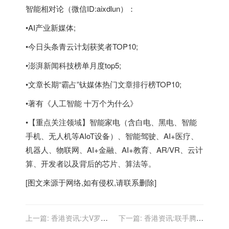
智能相对论（微信ID:aixdlun）：
•AI产业新媒体;
•今日头条青云计划获奖者TOP10;
•澎湃新闻科技榜单月度top5;
•文章长期“霸占”钛媒体热门文章排行榜TOP10;
•著有《人工智能 十万个为什么》
•【重点关注领域】智能家电（含白电、黑电、智能
手机、无人机等AIoT设备）、智能驾驶、AI+医疗、
机器人、物联网、AI+金融、AI+教育、AR/VR、云计
算、开发者以及背后的芯片、算法等。
[图文来源于网络,如有侵权,请联系删除]
上一篇:
香港资讯:大V罗昌
下一篇:
香港资讯:联手腾讯
平涉嫌侮辱英烈被刑拘 账号
云，微盟加码私域增长新引