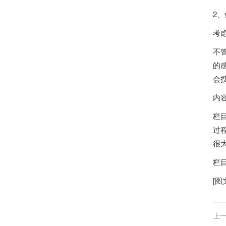
2
考
不
的
会
内
栏
过
很
栏
[图
上一
部