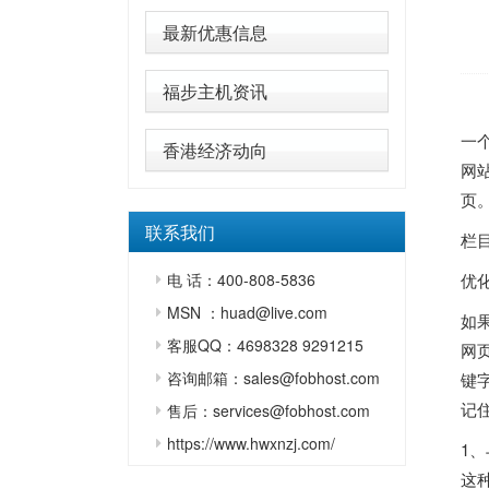
最新优惠信息
福步主机资讯
一
香港经济动向
网
页
联系我们
栏
电 话：400-808-5836
优
MSN ：huad@live.com
如
客服QQ：4698328 9291215
网
咨询邮箱：sales@fobhost.com
键
记
售后：services@fobhost.com
https://www.hwxnzj.com/
1
这