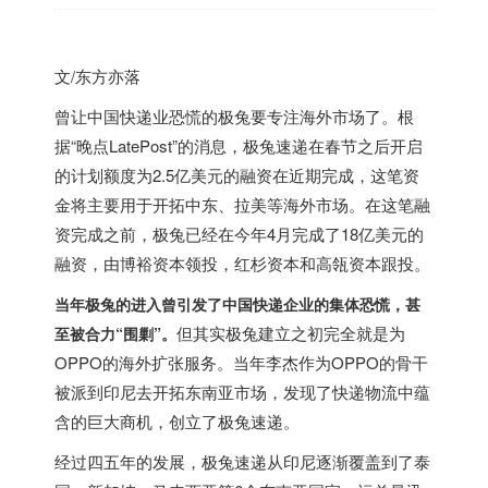
文/东方亦落
曾让中国快递业恐慌的极兔要专注海外市场了。根
据“晚点LatePost”的消息，极兔速递在春节之后开启
的计划额度为2.5亿美元的融资在近期完成，这笔资
金将主要用于开拓中东、拉美等海外市场。在这笔融
资完成之前，极兔已经在今年4月完成了18亿美元的
融资，由博裕资本领投，红杉资本和高瓴资本跟投。
当年极兔的进入曾引发了中国快递企业的集体恐慌，甚
但其实极兔建立之初完全就是为
至被合力“围剿”。
OPPO的海外扩张服务。当年李杰作为OPPO的骨干
被派到印尼去开拓东南亚市场，发现了快递物流中蕴
含的巨大商机，创立了极兔速递。
经过四五年的发展，极兔速递从印尼逐渐覆盖到了泰