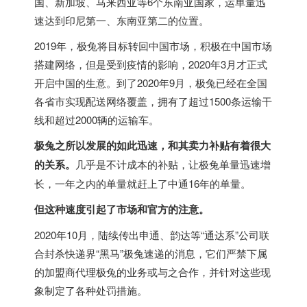
国、新加坡、马来西亚等6个东南亚国家，运单量迅
速达到印尼第一、东南亚第二的位置。
2019年，极兔将目标转回中国市场，积极在中国市场
搭建网络，但是受到疫情的影响，2020年3月才正式
开启中国的生意。到了2020年9月，极兔已经在全国
各省市实现配送网络覆盖，拥有了超过1500条运输干
线和超过2000辆的运输车。
极兔之所以发展的如此迅速，和其卖力补贴有着很大
的关系。
几乎是不计成本的补贴，让极兔单量迅速增
长，一年之内的单量就赶上了中通16年的单量。
但这种速度引起了市场和官方的注意。
2020年10月，陆续传出申通、韵达等“通达系”公司联
合封杀快递界“黑马”极兔速递的消息，它们严禁下属
的加盟商代理极兔的业务或与之合作，并针对这些现
象制定了各种处罚措施。