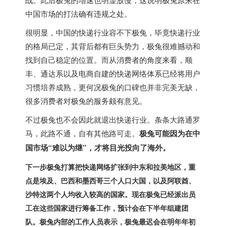
中国市场的打法确有违规之处。
很明显，中国的快递行业容不下极兔，毕竟快递行业
的格局已定，其背后都有巨头势力，极兔很难撼动和
找到自己稳定的位置。而从消费者的角度来看，顺
丰、通达系以及电商自建的快递网络体系已经将用户
习惯培养成熟，更何况极兔的口碑也并非完美无缺，
很多消费者对极兔的服务颇有意见。
不过极兔也不会因此就退出快递行业。条条大路通罗
马，此路不通，自有其他路可走。
极兔可能因为在中
国市场“难以为继”，才将目光投向了海外。
下一步极兔打算把快递网络扩张到中东和拉美地区，重
点是埃及、巴西和墨西哥三个人口大国，以及阿联酋、
沙特这两个人均收入较高的国家。现在极兔已经派出员
工在这些国家进行筹备工作，预计会在下半年组建团
队。极兔内部的工作人员表示，极兔最迟会在明年年初