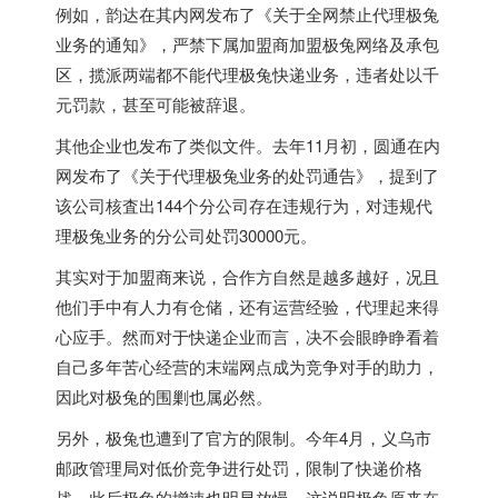
例如，韵达在其内网发布了《关于全网禁止代理极兔
业务的通知》，严禁下属加盟商加盟极兔网络及承包
区，揽派两端都不能代理极兔快递业务，违者处以千
元罚款，甚至可能被辞退。
其他企业也发布了类似文件。去年11月初，圆通在内
网发布了《关于代理极兔业务的处罚通告》，提到了
该公司核査出144个分公司存在违规行为，对违规代
理极兔业务的分公司处罚30000元。
其实对于加盟商来说，合作方自然是越多越好，况且
他们手中有人力有仓储，还有运营经验，代理起来得
心应手。然而对于快递企业而言，决不会眼睁睁看着
自己多年苦心经营的末端网点成为竞争对手的助力，
因此对极兔的围剿也属必然。
另外，极兔也遭到了官方的限制。今年4月，义乌市
邮政管理局对低价竞争进行处罚，限制了快递价格
战。此后极兔的增速也明显放慢，这说明极兔原来在