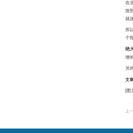
在北
按
就
所
个
绝
增
另
文
[图
上一
号