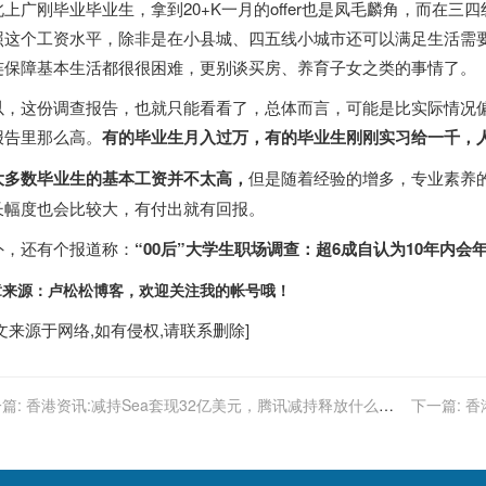
上广刚毕业毕业生，拿到20+K一月的offer也是凤毛麟角，而在三四线
照这个工资水平，除非是在小县城、四五线小城市还可以满足生活需
连保障基本生活都很很困难，更别谈买房、养育子女之类的事情了。
以，这份调查报告，也就只能看看了，总体而言，可能是比实际情况
报告里那么高。
有的毕业生月入过万，有的毕业生刚刚实习给一千，人
大多数毕业生的基本工资并不太高，
但是随着经验的增多，专业素养
长幅度也会比较大，有付出就有回报。
外，还有个报道称：
“00后”大学生职场调查：超6成自认为10年内会
章来源：卢松松博客，欢迎关注我的帐号哦！
文来源于网络,如有侵权,请联系删除]
篇:
香港资讯:减持Sea套现32亿美元，腾讯减持释放什么信
下一篇:
香
？