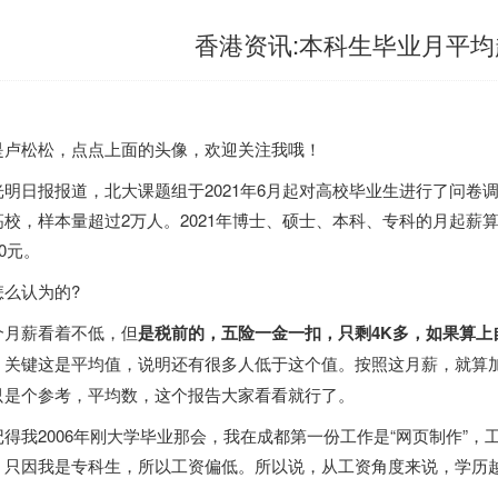
香港资讯:本科生毕业月平均起
是卢松松，点点上面的头像，欢迎关注我哦！
光明日报报道，北大课题组于2021年6月起对高校毕业生进行了问卷调
校，样本量超过2万人。2021年博士、硕士、本科、专科的月起薪算数平
10元。
怎么认为的?
个月薪看着不低，但
是税前的，五险一金一扣，只剩4K多，如果算
。
关键这是平均值，说明还有很多人低于这个值。按照这月薪，就算
只是个参考，平均数，这个报告大家看看就行了。
记得我2006年刚大学毕业那会，我在成都第一份工作是“网页制作”，工
，只因我是专科生，所以工资偏低。所以说，从工资角度来说，学历