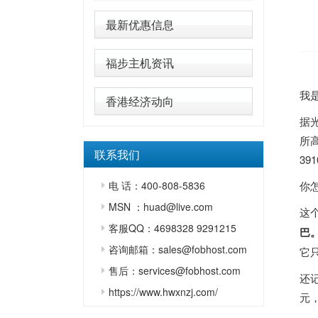
最新优惠信息
福步主机资讯
我
香港经济动向
据
所高
联系我们
39
电 话：400-808-5836
你
MSN ：huad@live.com
这
客服QQ：4698328 9291215
巴
咨询邮箱：sales@fobhost.com
它
售后：services@fobhost.com
还
https://www.hwxnzj.com/
元