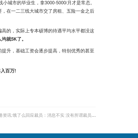
小城市的毕业生，拿3000-5000/月才是常态。
要，在一二三线大城市交了房租、五险一金之后
偏高的，实际上专本硕博的待遇平均水平都没这
均就5K了。
的提升，基础工资会逐步提高，特别优秀的甚至
年入百万!
港资讯:饿了么回应裁员：消息不实 没有所谓裁员计
划