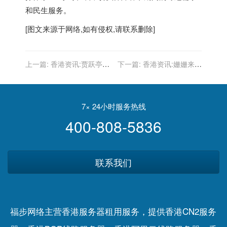
和民生服务。
[图文来源于网络,如有侵权,请联系删除]
上一篇:
香港资讯:贾跃亭所
下一篇:
香港资讯:姗姗来迟
持1739.8万股乐视网股票将
的苹果AR设备将要落地，但
于明年1月5日进行网拍
颠覆iPhone销量仍是空谈
7× 24小时服务热线
400-808-5836
联系我们
福步网络主营香港服务器租用服务，提供香港CN2服务